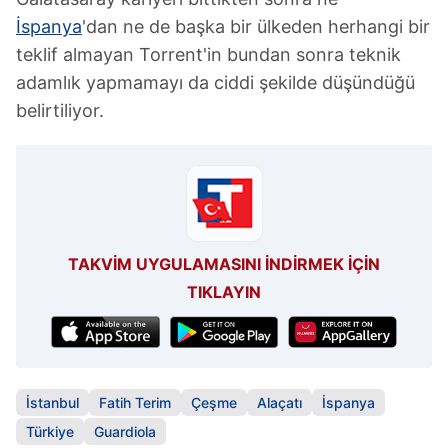
vasıtasıyla belirleyebilirsiniz. Çerezlere ilişkin detaylı bilgi
İspanya
'dan ne de başka bir ülkeden herhangi bir
için Ayarlar butonuna tıklayabilir,
Çerez Bilgilendirme
teklif almayan Torrent'in bundan sonra teknik
Metnimizi
ziyaret edebilirsiniz.
adamlık yapmamayı da ciddi şekilde düşündüğü
belirtiliyor.
6698 sayılı Kişisel Verilerin Korunması Kanunu uyarınca
hazırlanmış Aydınlatma Metnimizi okumak ve sitemizde
ilgili mevzuata uygun olarak kullanılan çerezlerle ilgili bilgi
almak için lütfen
tıklayınız
.
TAKVİM UYGULAMASINI İNDİRMEK İÇİN
TIKLAYIN
İstanbul
Fatih Terim
Çeşme
Alaçatı
İspanya
Türkiye
Guardiola