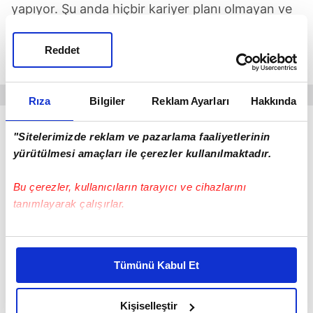
yapıyor. Şu anda hiçbir kariyer planı olmayan ve
Galatasaray'dan aldığı para sayesinde adeta
'lüküs hayat' yaşayan İspanyol hocanın mutluluğu
Reddet
yüzünden okunuyor.
Rıza
Bilgiler
Reklam Ayarları
Hakkında
"Sitelerimizde reklam ve pazarlama faaliyetlerinin
yürütülmesi amaçları ile çerezler kullanılmaktadır.
Bu çerezler, kullanıcıların tarayıcı ve cihazlarını
tanımlayarak çalışırlar.
Bu çerezlere izin vermeniz halinde sizlere özel
kişiselleştirilmiş reklamlar sunabilir, sayfalarımızda sizlere
Tümünü Kabul Et
daha iyi reklam deneyimi yaşatabiliriz. Bunu yaparken
amacımızın size daha iyi bir reklam deneyimi sunmak
olduğunu ve sizlere en iyi içerikleri sunabilmek adına
Kişiselleştir