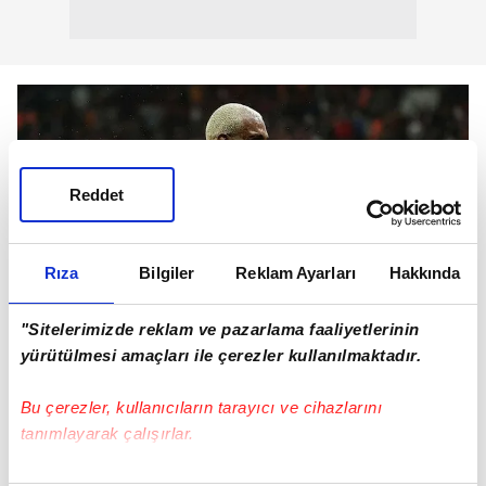
Reddet
Rıza
Bilgiler
Reklam Ayarları
Hakkında
"Sitelerimizde reklam ve pazarlama faaliyetlerinin
yürütülmesi amaçları ile çerezler kullanılmaktadır.
Bu çerezler, kullanıcıların tarayıcı ve cihazlarını
tanımlayarak çalışırlar.
Derbilerle ilgili konuşan Babel,
"Benim
dönemimdeki en ateşli derbiler Beşiktaş-
Bu çerezlere izin vermeniz halinde sizlere özel