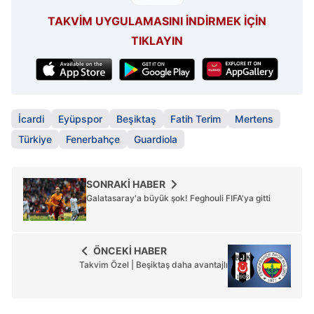
TAKVİM UYGULAMASINI İNDİRMEK İÇİN
TIKLAYIN
İcardi
Eyüpspor
Beşiktaş
Fatih Terim
Mertens
Türkiye
Fenerbahçe
Guardiola
SONRAKİ HABER
Galatasaray'a büyük şok! Feghouli FIFA'ya gitti
ÖNCEKİ HABER
Takvim Özel | Beşiktaş daha avantajlı