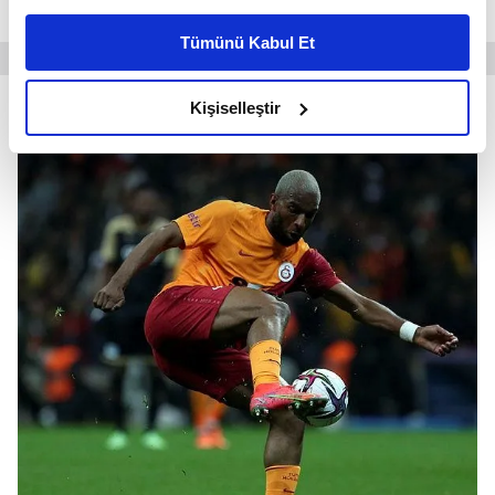
Fenerbahçe derbileriydi."
ifadelerini kullandı.
kişiselleştirilmiş reklamlar sunabilir, sayfalarımızda sizlere
Tümünü Kabul Et
daha iyi reklam deneyimi yaşatabiliriz. Bunu yaparken
amacımızın size daha iyi bir reklam deneyimi sunmak
olduğunu ve sizlere en iyi içerikleri sunabilmek adına
Kişiselleştir
elimizden gelen çabayı gösterdiğimizi ve bu noktada,
reklamların maliyetlerimizi karşılamak noktasında tek gelir
kalemimiz olduğunu sizlere hatırlatmak isteriz.
Her halükârda, kullanıcılar, bu çerezlere izin vermedikleri
takdirde, kullanıcılara hedefli reklamlar
gösterilmeyecektir."
Sizlere daha iyi bir hizmet sunabilmek için İnternet
Sitemizde kendimize ve üçüncü kişilere ait çerezler
kullanılmaktadır. Bu çerezler vasıtasıyla çeşitli kişisel
verileriniz işlenmekte olup gerekli olan çerezler bilgi
toplumu hizmetlerinin sunulması amacıyla
kullanılmaktadır. Diğer çerezler, sitemizin daha işlevsel