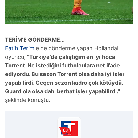
kılınması ve kişiselleştirilmesi ve sizlere yönelik
reklam/pazarlama faaliyetlerinin yapılması, amaçlarıyla
sınırlı olarak açık rızanız dahilinde kullanılacaktır.
Çerezlere ilişkin tercihlerinizi aşağıda yer alan panel
TERİM'E GÖNDERME...
vasıtasıyla belirleyebilirsiniz. Çerezlere ilişkin detaylı bilgi
için Ayarlar butonuna tıklayabilir,
Çerez Bilgilendirme
Fatih Terim
'e de gönderme yapan Hollandalı
Metnimizi
ziyaret edebilirsiniz.
oyuncu,
"Türkiye'de çalıştığım en iyi hoca
Torrent. Ne istediğini futbolculara net ifade
6698 sayılı Kişisel Verilerin Korunması Kanunu uyarınca
ediyordu. Bu sezon Torrent olsa daha iyi işler
hazırlanmış Aydınlatma Metnimizi okumak ve sitemizde
yapabilirdi. Geçen sezon kadro çok kötüydü.
ilgili mevzuata uygun olarak kullanılan çerezlerle ilgili bilgi
Guardiola olsa dahi berbat işler yapabilirdi."
almak için lütfen
tıklayınız
.
şeklinde konuştu.