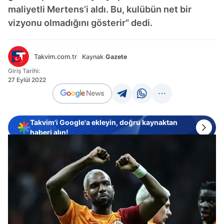
maliyetli Mertens’i aldı. Bu, kulübün net bir
vizyonu olmadığını gösterir” dedi.
Takvim.com.tr
Kaynak
Gazete
Giriş Tarihi:
27 Eylül 2022
Takvim'i Google'a ekleyin, doğru kaynaktan
haberi alın!