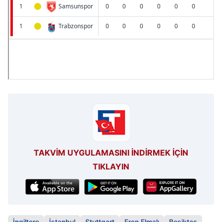
TAKVİM UYGULAMASINI İNDİRMEK İÇİN
TIKLAYIN
İngiltere
İstanbul
Stuttgart
Eren Elmalı
Beşiktaş