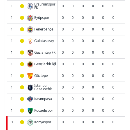
Çerezlere ilişkin tercihlerinizi aşağıda yer alan panel
vasıtasıyla belirleyebilirsiniz. Çerezlere ilişkin detaylı bilgi
için Ayarlar butonuna tıklayabilir,
Çerez Bilgilendirme
Metnimizi
ziyaret edebilirsiniz.
6698 sayılı Kişisel Verilerin Korunması Kanunu uyarınca
hazırlanmış Aydınlatma Metnimizi okumak ve sitemizde
ilgili mevzuata uygun olarak kullanılan çerezlerle ilgili bilgi
almak için lütfen
tıklayınız
.