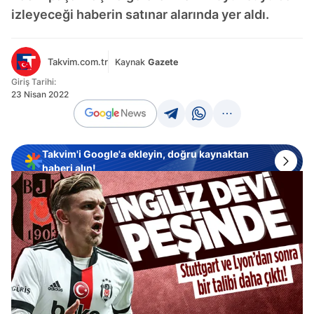
izleyeceği haberin satınar alarında yer aldı.
Takvim.com.tr
Kaynak
Gazete
Giriş Tarihi:
23 Nisan 2022
Takvim'i Google'a ekleyin, doğru kaynaktan
haberi alın!