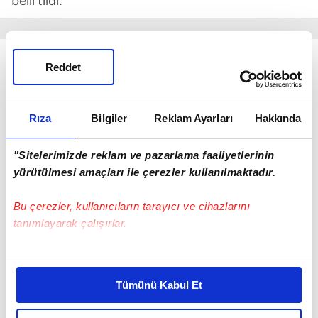
belirtildi.
Reddet
Rıza
Bilgiler
Reklam Ayarları
Hakkında
"Sitelerimizde reklam ve pazarlama faaliyetlerinin
yürütülmesi amaçları ile çerezler kullanılmaktadır.
Bu çerezler, kullanıcıların tarayıcı ve cihazlarını
tanımlayarak çalışırlar.
Bu çerezlere izin vermeniz halinde sizlere özel
kişiselleştirilmiş reklamlar sunabilir, sayfalarımızda sizlere
Tümünü Kabul Et
daha iyi reklam deneyimi yaşatabiliriz. Bunu yaparken
Rıdvan Yılmaz'a daha önce Alman
Stuttgart
ile
amacımızın size daha iyi bir reklam deneyimi sunmak