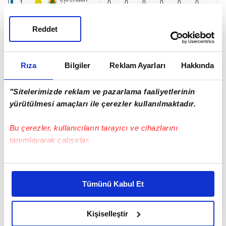
Reddet
Rıza
Bilgiler
Reklam Ayarları
Hakkında
"Sitelerimizde reklam ve pazarlama faaliyetlerinin
yürütülmesi amaçları ile çerezler kullanılmaktadır.
Bu çerezler, kullanıcıların tarayıcı ve cihazlarını
tanımlayarak çalışırlar.
Bu çerezlere izin vermeniz halinde sizlere özel
kişiselleştirilmiş reklamlar sunabilir, sayfalarımızda sizlere
Tümünü Kabul Et
daha iyi reklam deneyimi yaşatabiliriz. Bunu yaparken
amacımızın size daha iyi bir reklam deneyimi sunmak
olduğunu ve sizlere en iyi içerikleri sunabilmek adına
Kişiselleştir
elimizden gelen çabayı gösterdiğimizi ve bu noktada,