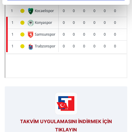
reklamların maliyetlerimizi karşılamak noktasında tek gelir
kalemimiz olduğunu sizlere hatırlatmak isteriz.
Her halükârda, kullanıcılar, bu çerezlere izin vermedikleri
takdirde, kullanıcılara hedefli reklamlar
gösterilmeyecektir."
Sizlere daha iyi bir hizmet sunabilmek için İnternet
Sitemizde kendimize ve üçüncü kişilere ait çerezler
kullanılmaktadır. Bu çerezler vasıtasıyla çeşitli kişisel
verileriniz işlenmekte olup gerekli olan çerezler bilgi
toplumu hizmetlerinin sunulması amacıyla
kullanılmaktadır. Diğer çerezler, sitemizin daha işlevsel
kılınması ve kişiselleştirilmesi ve sizlere yönelik
reklam/pazarlama faaliyetlerinin yapılması, amaçlarıyla
sınırlı olarak açık rızanız dahilinde kullanılacaktır.
TAKVİM UYGULAMASINI İNDİRMEK İÇİN
Çerezlere ilişkin tercihlerinizi aşağıda yer alan panel
TIKLAYIN