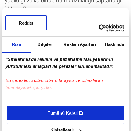
yapıldığı ve kalbinde ritim bozukluğu saptandığı
iddia edildi.
Reddet
Rıza
Bilgiler
Reklam Ayarları
Hakkında
"Sitelerimizde reklam ve pazarlama faaliyetlerinin
yürütülmesi amaçları ile çerezler kullanılmaktadır.
Bu çerezler, kullanıcıların tarayıcı ve cihazlarını
tanımlayarak çalışırlar.
Bu çerezlere izin vermeniz halinde sizlere özel
kişiselleştirilmiş reklamlar sunabilir, sayfalarımızda sizlere
Tümünü Kabul Et
daha iyi reklam deneyimi yaşatabiliriz. Bunu yaparken
Manchester City'den yaz döneminde bedelsiz
amacımızın size daha iyi bir reklam deneyimi sunmak
olarak kadroya katılan Sergio Agüero, Barcelona
olduğunu ve sizlere en iyi içerikleri sunabilmek adına
Kişiselleştir