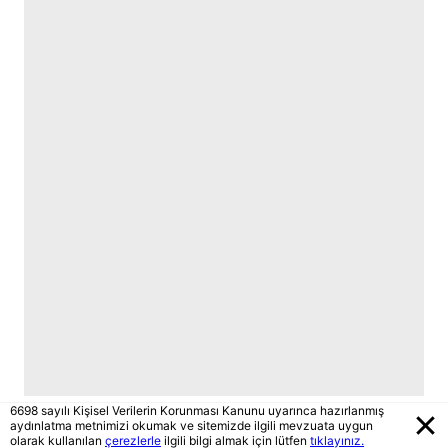
6698 sayılı Kişisel Verilerin Korunması Kanunu uyarınca hazırlanmış
aydınlatma metnimizi okumak ve sitemizde ilgili mevzuata uygun
olarak kullanılan
çerezlerle
ilgili bilgi almak için lütfen
tıklayınız.