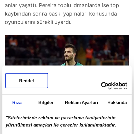
anlar yaşattı. Pereira toplu idmanlarda ise top
kaybından sonra baskı yapmaları konusunda
oyuncularını sürekli uyardı.
Reddet
Rıza
Bilgiler
Reklam Ayarları
Hakkında
GİRESUN OKAN KOCUK'U 1 YILLIĞINA KİRALADI
"Sitelerimizde reklam ve pazarlama faaliyetlerinin
Süper
Lig'in yeni ekiplerinden Giresunspor,
yürütülmesi amaçları ile çerezler kullanılmaktadır.
Galatasaray'ın 26 yaşındaki file bekçisi Okan