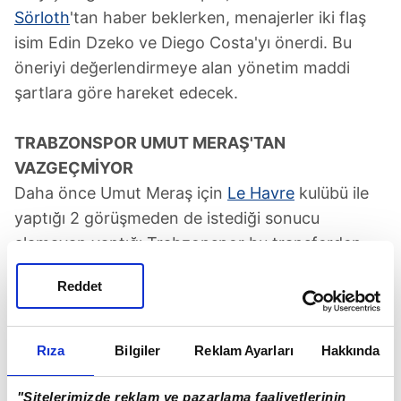
Sörloth
'tan haber beklerken, menajerler iki flaş
isim Edin Dzeko ve Diego Costa'yı önerdi. Bu
öneriyi değerlendirmeye alan yönetim maddi
şartlara göre hareket edecek.
TRABZONSPOR UMUT MERAŞ'TAN
VAZGEÇMİYOR
Daha önce Umut Meraş için
Le Havre
kulübü ile
yaptığı 2 görüşmeden de istediği sonucu
alamayan yaptığı Trabzonspor bu transferden
vazgeçmiyor. Bordo-Mavili yönetimin bonservis
Reddet
ücretini taksitlendirme seçeneğini gündeme
getireceği ifade ediliyor.
Rıza
Bilgiler
Reklam Ayarları
Hakkında
"Sitelerimizde reklam ve pazarlama faaliyetlerinin