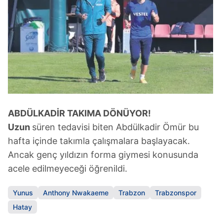
vasıtasıyla belirleyebilirsiniz. Çerezlere ilişkin detaylı bilgi
için Ayarlar butonuna tıklayabilir,
Çerez Bilgilendirme
Metnimizi
ziyaret edebilirsiniz.
6698 sayılı Kişisel Verilerin Korunması Kanunu uyarınca
hazırlanmış Aydınlatma Metnimizi okumak ve sitemizde
ilgili mevzuata uygun olarak kullanılan çerezlerle ilgili bilgi
almak için lütfen
tıklayınız
.
ABDÜLKADİR TAKIMA DÖNÜYOR!
Uzun
süren tedavisi biten Abdülkadir Ömür bu
hafta içinde takımla çalışmalara başlayacak.
Ancak genç yıldızın forma giymesi konusunda
acele edilmeyeceği öğrenildi.
Yunus
Anthony Nwakaeme
Trabzon
Trabzonspor
Hatay