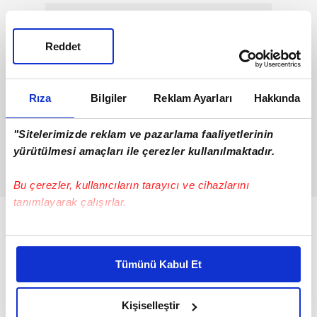
Reddet
Rıza
Bilgiler
Reklam Ayarları
Hakkında
"Sitelerimizde reklam ve pazarlama faaliyetlerinin
yürütülmesi amaçları ile çerezler kullanılmaktadır.
Bu çerezler, kullanıcıların tarayıcı ve cihazlarını
tanımlayarak çalışırlar.
Bu çerezlere izin vermeniz halinde sizlere özel
kişiselleştirilmiş reklamlar sunabilir, sayfalarımızda sizlere
Tümünü Kabul Et
daha iyi reklam deneyimi yaşatabiliriz. Bunu yaparken
amacımızın size daha iyi bir reklam deneyimi sunmak
olduğunu ve sizlere en iyi içerikleri sunabilmek adına
Kişiselleştir