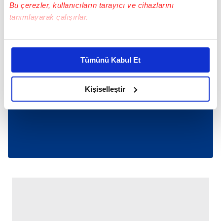
Bu çerezler, kullanıcıların tarayıcı ve cihazlarını
tanımlayarak çalışırlar.
Bu çerezlere izin vermeniz halinde sizlere özel
kişiselleştirilmiş reklamlar sunabilir, sayfalarımızda sizlere
Tümünü Kabul Et
daha iyi reklam deneyimi yaşatabiliriz. Bunu yaparken
amacımızın size daha iyi bir reklam deneyimi sunmak
olduğunu ve sizlere en iyi içerikleri sunabilmek adına
Kişiselleştir
elimizden gelen çabayı gösterdiğimizi ve bu noktada,
reklamların maliyetlerimizi karşılamak noktasında tek gelir
kalemimiz olduğunu sizlere hatırlatmak isteriz.
Her halükârda, kullanıcılar, bu çerezlere izin vermedikleri
takdirde, kullanıcılara hedefli reklamlar
gösterilmeyecektir."
Sizlere daha iyi bir hizmet sunabilmek için İnternet
Sitemizde kendimize ve üçüncü kişilere ait çerezler
kullanılmaktadır. Bu çerezler vasıtasıyla çeşitli kişisel