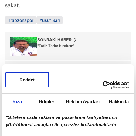
sakat.
Trabzonspor
Yusuf Sarı
SONRAKİ HABER
"Fatih Terim bıraksın"
ÖNCEKİ HABER
Maç bitti, Emre'nin yanına gitti! Dikkat çeken
görüntü
Reddet
Rıza
Bilgiler
Reklam Ayarları
Hakkında
Günün Manşetleri
Tüm Manşetler
"Sitelerimizde reklam ve pazarlama faaliyetlerinin
yürütülmesi amaçları ile çerezler kullanılmaktadır.