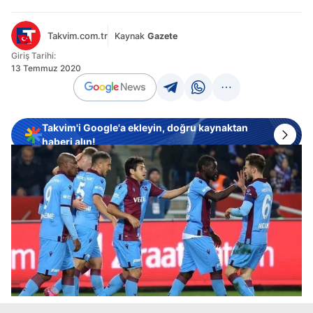
Takvim.com.tr
Kaynak
Gazete
Giriş Tarihi:
13 Temmuz 2020
Takvim'i Google'a ekleyin, doğru kaynaktan
haberi alın!