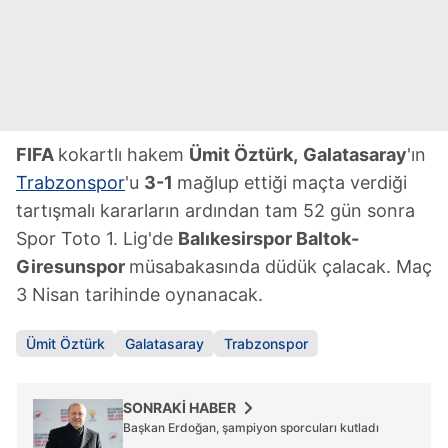
FIFA
kokartlı hakem
Ümit Öztürk,
Galatasaray
'ın
Trabzonspor
'u
3-1
mağlup ettiği maçta verdiği
tartışmalı kararların ardından tam 52 gün sonra
Spor Toto 1. Lig'de
Balıkesirspor Baltok-
Giresunspor
müsabakasında düdük çalacak. Maç
3 Nisan tarihinde oynanacak.
Ümit Öztürk
Galatasaray
Trabzonspor
SONRAKİ HABER
Başkan Erdoğan, şampiyon sporcuları kutladı