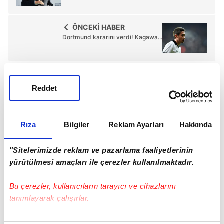
ÖNCEKİ HABER
Dortmund kararını verdi! Kagawa...
Reddet
Günün Manşetleri
Tüm Manşetler
Rıza
Bilgiler
Reklam Ayarları
Hakkında
"Sitelerimizde reklam ve pazarlama faaliyetlerinin
yürütülmesi amaçları ile çerezler kullanılmaktadır.
Bu çerezler, kullanıcıların tarayıcı ve cihazlarını
tanımlayarak çalışırlar.
Bu çerezlere izin vermeniz halinde sizlere özel