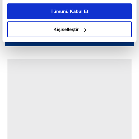
kişiselleştirilmiş reklamlar sunabilir, sayfalarımızda sizlere
Tümünü Kabul Et
daha iyi reklam deneyimi yaşatabiliriz. Bunu yaparken
amacımızın size daha iyi bir reklam deneyimi sunmak
olduğunu ve sizlere en iyi içerikleri sunabilmek adına
Kişiselleştir
elimizden gelen çabayı gösterdiğimizi ve bu noktada,
reklamların maliyetlerimizi karşılamak noktasında tek gelir
kalemimiz olduğunu sizlere hatırlatmak isteriz.
Her halükârda, kullanıcılar, bu çerezlere izin vermedikleri
takdirde, kullanıcılara hedefli reklamlar
gösterilmeyecektir."
Sizlere daha iyi bir hizmet sunabilmek için İnternet
Sitemizde kendimize ve üçüncü kişilere ait çerezler
kullanılmaktadır. Bu çerezler vasıtasıyla çeşitli kişisel
verileriniz işlenmekte olup gerekli olan çerezler bilgi
toplumu hizmetlerinin sunulması amacıyla
kullanılmaktadır. Diğer çerezler, sitemizin daha işlevsel