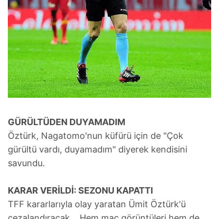
GÜRÜLTÜDEN DUYAMADIM
Öztürk, Nagatomo'nun küfürü için de "Çok
gürültü vardı, duyamadım" diyerek kendisini
savundu.
KARAR VERİLDİ:
SEZONU KAPATTI
TFF kararlarıyla olay yaratan Ümit Öztürk'ü
cezalandıracak... Hem maç görüntüleri hem de