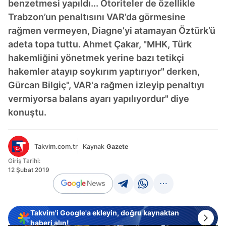
benzetmesi yapıldı... Otoriteler de özellikle
Trabzon’un penaltısını VAR’da görmesine
rağmen vermeyen, Diagne’yi atamayan Öztürk’ü
adeta topa tuttu. Ahmet Çakar, "MHK, Türk
hakemliğini yönetmek yerine bazı tetikçi
hakemler atayıp soykırım yaptırıyor" derken,
Gürcan Bilgiç", VAR'a rağmen izleyip penaltıyı
vermiyorsa balans ayarı yapılıyordur" diye
konuştu.
Takvim.com.tr
Kaynak
Gazete
Giriş Tarihi:
12 Şubat 2019
Takvim'i Google'a ekleyin, doğru kaynaktan
haberi alın!