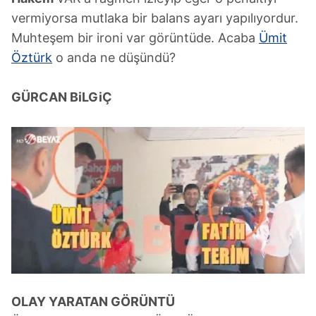
hazırlanmış Aydınlatma Metnimizi okumak ve sitemizde
vermiyorsa mutlaka bir balans ayarı yapılıyordur.
ilgili mevzuata uygun olarak kullanılan çerezlerle ilgili bilgi
Muhteşem bir ironi var görüntüde. Acaba
Ümit
almak için lütfen
tıklayınız
.
Öztürk
o anda ne düşündü?
GÜRCAN BiLGiÇ
OLAY YARATAN GÖRÜNTÜ