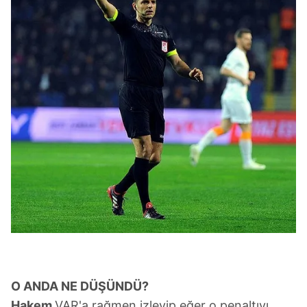
takdirde, kullanıcılara hedefli reklamlar
gösterilmeyecektir."
Sizlere daha iyi bir hizmet sunabilmek için İnternet
Sitemizde kendimize ve üçüncü kişilere ait çerezler
kullanılmaktadır. Bu çerezler vasıtasıyla çeşitli kişisel
verileriniz işlenmekte olup gerekli olan çerezler bilgi
toplumu hizmetlerinin sunulması amacıyla
kullanılmaktadır. Diğer çerezler, sitemizin daha işlevsel
kılınması ve kişiselleştirilmesi ve sizlere yönelik
reklam/pazarlama faaliyetlerinin yapılması, amaçlarıyla
sınırlı olarak açık rızanız dahilinde kullanılacaktır.
Çerezlere ilişkin tercihlerinizi aşağıda yer alan panel
vasıtasıyla belirleyebilirsiniz. Çerezlere ilişkin detaylı bilgi
için Ayarlar butonuna tıklayabilir,
Çerez Bilgilendirme
Metnimizi
ziyaret edebilirsiniz.
O ANDA NE DÜŞÜNDÜ?
6698 sayılı Kişisel Verilerin Korunması Kanunu uyarınca
Hakem
VAR'a rağmen izleyip eğer o penaltıyı