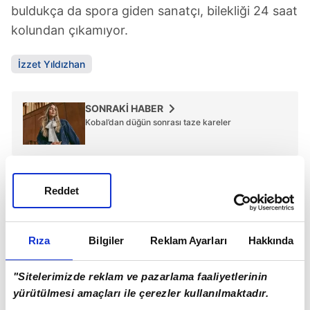
buldukça da spora giden sanatçı, bilekliği 24 saat
kolundan çıkamıyor.
İzzet Yıldızhan
SONRAKİ HABER
Kobal’dan düğün sonrası taze kareler
ÖNCEKİ HABER
8 milyonluk kutlama!
Reddet
Rıza
Bilgiler
Reklam Ayarları
Hakkında
Günün Manşetleri
Tüm Manşetler
"Sitelerimizde reklam ve pazarlama faaliyetlerinin
yürütülmesi amaçları ile çerezler kullanılmaktadır.