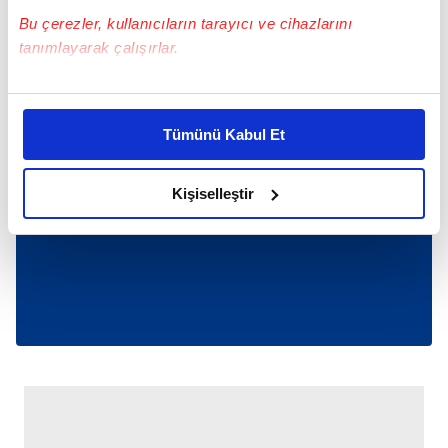
Bu çerezler, kullanıcıların tarayıcı ve cihazlarını
tanımlayarak çalışırlar.
Bu çerezlere izin vermeniz halinde sizlere özel
kişiselleştirilmiş reklamlar sunabilir, sayfalarımızda sizlere
Tümünü Kabul Et
daha iyi reklam deneyimi yaşatabiliriz. Bunu yaparken
amacımızın size daha iyi bir reklam deneyimi sunmak
olduğunu ve sizlere en iyi içerikleri sunabilmek adına
Kişiselleştir
elimizden gelen çabayı gösterdiğimizi ve bu noktada,
reklamların maliyetlerimizi karşılamak noktasında tek gelir
kalemimiz olduğunu sizlere hatırlatmak isteriz.
Her halükârda, kullanıcılar, bu çerezlere izin vermedikleri
takdirde, kullanıcılara hedefli reklamlar
gösterilmeyecektir."
Sizlere daha iyi bir hizmet sunabilmek için İnternet
Sitemizde kendimize ve üçüncü kişilere ait çerezler