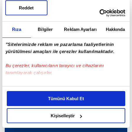
Reddet
Funda Arar
Rıza
Bilgiler
Reklam Ayarları
Hakkında
SONRAKİ HABER
Anneliğin tadını doyasıya çıkarıyor!
"Sitelerimizde reklam ve pazarlama faaliyetlerinin
yürütülmesi amaçları ile çerezler kullanılmaktadır.
ÖNCEKİ HABER
Bu çerezler, kullanıcıların tarayıcı ve cihazlarını
Derya Uluğ'dan serumlu kare
tanımlayarak çalışırlar.
Bu çerezlere izin vermeniz halinde sizlere özel
kişiselleştirilmiş reklamlar sunabilir, sayfalarımızda sizlere
Günün Manşetleri
Tüm Manşetler
Tümünü Kabul Et
daha iyi reklam deneyimi yaşatabiliriz. Bunu yaparken
amacımızın size daha iyi bir reklam deneyimi sunmak
olduğunu ve sizlere en iyi içerikleri sunabilmek adına
Kişiselleştir
elimizden gelen çabayı gösterdiğimizi ve bu noktada,
reklamların maliyetlerimizi karşılamak noktasında tek gelir