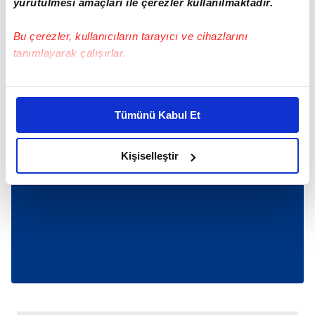
yürütülmesi amaçları ile çerezler kullanılmaktadır.
Bu çerezler, kullanıcıların tarayıcı ve cihazlarını
tanımlayarak çalışırlar.
Bu çerezlere izin vermeniz halinde sizlere özel
kişiselleştirilmiş reklamlar sunabilir, sayfalarımızda sizlere
Tümünü Kabul Et
daha iyi reklam deneyimi yaşatabiliriz. Bunu yaparken
amacımızın size daha iyi bir reklam deneyimi sunmak
olduğunu ve sizlere en iyi içerikleri sunabilmek adına
Kişiselleştir
elimizden gelen çabayı gösterdiğimizi ve bu noktada,
reklamların maliyetlerimizi karşılamak noktasında tek gelir
kalemimiz olduğunu sizlere hatırlatmak isteriz.
Her halükârda, kullanıcılar, bu çerezlere izin vermedikleri
takdirde, kullanıcılara hedefli reklamlar
gösterilmeyecektir."
Sizlere daha iyi bir hizmet sunabilmek için İnternet