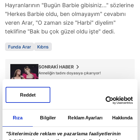
Hayranlarının "Bugün Barbie gibisiniz..." sözlerine
"Herkes Barbie oldu, ben olmayayım" cevabını
veren Arar, "O zaman size "Harbi" diyelim"
teklifine "Bak bu çok güzel oldu işte" dedi.
Funda Arar
Kıbrıs
SONRAKİ HABER
Anneliğin tadını doyasıya çıkarıyor!
Reddet
ÖNCEKİ HABER
Derya Uluğ'dan serumlu kare
Rıza
Bilgiler
Reklam Ayarları
Hakkında
"Sitelerimizde reklam ve pazarlama faaliyetlerinin
Günün Manşetleri
Tüm Manşetler