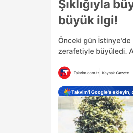
Şıklığıyla bü
büyük ilgi!
Önceki gün İstinye'de 
zerafetiyle büyüledi. A
Takvim.com.tr
Kaynak
Gazete
Takvim'i Google'a ekleyin,