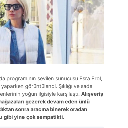
da programının sevilen sunucusu Esra Erol,
ş yaparken görüntülendi. Şıklığı ve sade
enlerinin yoğun ilgisiyle karşılaştı.
Alışveriş
mağazaları
gezerek devam eden
ünlü
ıktan sonra
aracına binerek oradan
u
gibi yine
çok sem
patikti.