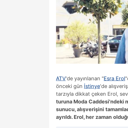
ATV
'de yayınlanan "
Esra Erol
"
önceki gün
İstinye
'de alışveri
tarzıyla dikkat çeken Erol, sev
turuna Moda
Caddesi'ndeki 
sunucu, alışverişini
tamamlad
ayrıldı.
Erol, her
zaman
olduğ