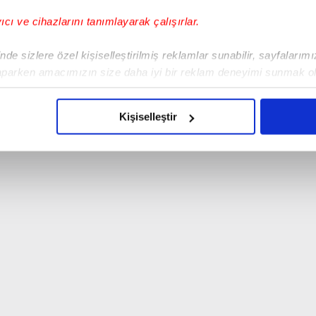
yıcı ve cihazlarını tanımlayarak çalışırlar.
de sizlere özel kişiselleştirilmiş reklamlar sunabilir, sayfalarım
aparken amacımızın size daha iyi bir reklam deneyimi sunmak ol
imizden gelen çabayı gösterdiğimizi ve bu noktada, reklamların ma
olduğunu sizlere hatırlatmak isteriz.
Kişiselleştir
çerezlere izin vermedikleri takdirde, kullanıcılara hedefli reklaml
abilmek için İnternet Sitemizde kendimize ve üçüncü kişilere ait 
isel verileriniz işlenmekte olup gerekli olan çerezler bilgi toplum
 çerezler, sitemizin daha işlevsel kılınması ve kişiselleştirilmes
 yapılması, amaçlarıyla sınırlı olarak açık rızanız dahilinde kulla
aşağıda yer alan panel vasıtasıyla belirleyebilirsiniz. Çerezlere iliş
lgilendirme Metnimizi
ziyaret edebilirsiniz.
Korunması Kanunu uyarınca hazırlanmış Aydınlatma Metnimizi okum