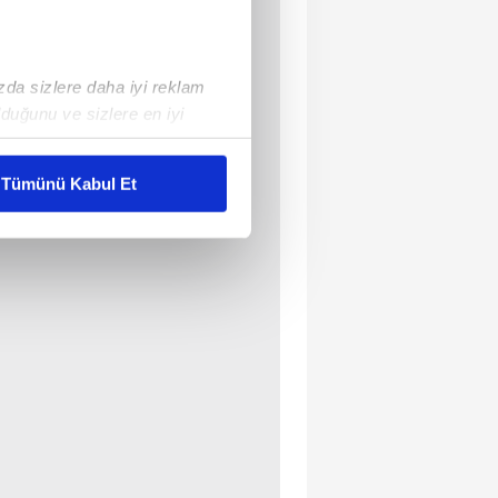
ızda sizlere daha iyi reklam
duğunu ve sizlere en iyi
liyetlerimizi karşılamak
Tümünü Kabul Et
ar gösterilmeyecektir."
çerezler kullanılmaktadır. Bu
u hizmetlerinin sunulması
i ve sizlere yönelik
nılacaktır.
kin detaylı bilgi için Ayarlar
ak ve sitemizde ilgili