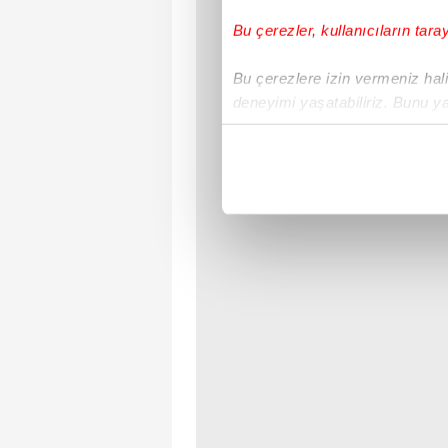
Bu çerezler, kullanıcıların tara
Bu çerezlere izin vermeniz halin
deneyimi yaşatabiliriz. Bunu y
içerikleri sunabilmek adına el
noktasında tek gelir kalemimiz 
Her halükârda, kullanıcılar, bu 
Sizlere daha iyi bir hizmet sun
çerezler vasıtasıyla çeşitli kiş
amacıyla kullanılmaktadır. Diğer
reklam/pazarlama faaliyetlerinin
Çerezlere ilişkin tercihlerinizi 
butonuna tıklayabilir,
Çerez Bi
6698 sayılı Kişisel Verilerin 