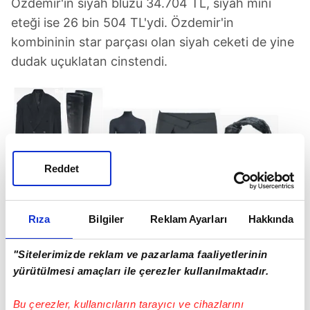
Özdemir'in siyah bluzu 34.704 TL, siyah mini
eteği ise 26 bin 504 TL'ydi. Özdemir'in
kombininin star parçası olan siyah ceketi de yine
dudak uçuklatan cinstendi.
Reddet
Demet Özdemir'in kıyafetlerinin ücreti. (Takvim
Gazetesi / Ekran görüntüsü)
Rıza
Bilgiler
Reklam Ayarları
Hakkında
Tam 63 bin 495 TL olan ceketini tamamlayan
"Sitelerimizde reklam ve pazarlama faaliyetlerinin
siyah çizmeleri de yine bir dünya markası ve
yürütülmesi amaçları ile çerezler kullanılmaktadır.
fiyatı da 71 bin TL'ydi.
Bu çerezler, kullanıcıların tarayıcı ve cihazlarını