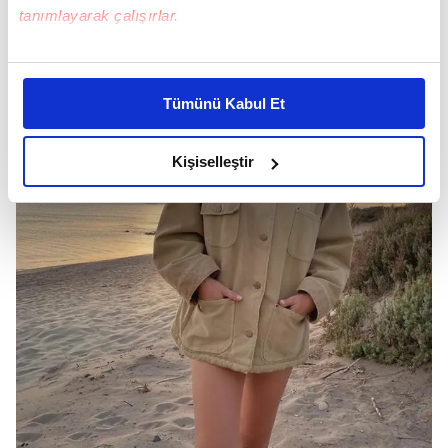
tanımlayarak çalışırlar.
Bu çerezlere izin vermeniz halinde sizlere özel
kişiselleştirilmiş reklamlar sunabilir, sayfalarımızda sizlere
Tümünü Kabul Et
daha iyi reklam deneyimi yaşatabiliriz. Bunu yaparken
amacımızın size daha iyi bir reklam deneyimi sunmak
olduğunu ve sizlere en iyi içerikleri sunabilmek adına
Kişiselleştir
elimizden gelen çabayı gösterdiğimizi ve bu noktada,
reklamların maliyetlerimizi karşılamak noktasında tek gelir
kalemimiz olduğunu sizlere hatırlatmak isteriz.
Her halükârda, kullanıcılar, bu çerezlere izin vermedikleri
takdirde, kullanıcılara hedefli reklamlar
gösterilmeyecektir."
Sizlere daha iyi bir hizmet sunabilmek için İnternet
Sitemizde kendimize ve üçüncü kişilere ait çerezler
kullanılmaktadır. Bu çerezler vasıtasıyla çeşitli kişisel
verileriniz işlenmekte olup gerekli olan çerezler bilgi