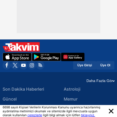
Üye Girişi
Üye Ol
Daha Fazla Gör
Son Dakika Haberleri
Astroloji
Güncel
Memur
6698 sayılı Kişisel Verilerin Korunması Kanunu uyarınca hazırlanmış
Ekonomi Haberleri
Yerel Haberler
aydınlatma metnimizi okumak ve sitemizde ilgili mevzuata uygun
olarak kullanılan
çerezlerle
ilgili bilgi almak için lütfen
tıklayınız.