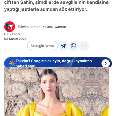
çiftten Şahin, şimdilerde sevgilisinin kendisine
yaptığı jestlerle adından söz ettiriyor.
Takvim.com.tr
Kaynak
Gazete
Giriş Tarihi:
03 Kasım 2024
Takvim'i Google'a ekleyin, doğru kaynaktan
haberi alın!