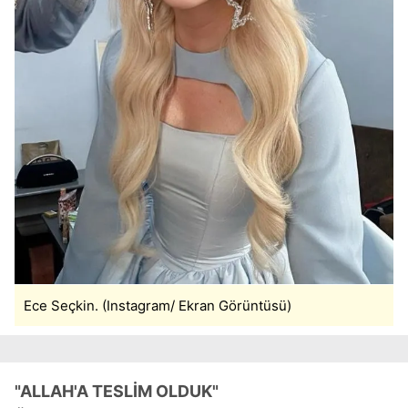
kılınması ve kişiselleştirilmesi ve sizlere yönelik
reklam/pazarlama faaliyetlerinin yapılması, amaçlarıyla
sınırlı olarak açık rızanız dahilinde kullanılacaktır.
Çerezlere ilişkin tercihlerinizi aşağıda yer alan panel
vasıtasıyla belirleyebilirsiniz. Çerezlere ilişkin detaylı bilgi
için Ayarlar butonuna tıklayabilir,
Çerez Bilgilendirme
Metnimizi
ziyaret edebilirsiniz.
6698 sayılı Kişisel Verilerin Korunması Kanunu uyarınca
hazırlanmış Aydınlatma Metnimizi okumak ve sitemizde
ilgili mevzuata uygun olarak kullanılan çerezlerle ilgili bilgi
almak için lütfen
tıklayınız
.
Ece Seçkin. (Instagram/ Ekran Görüntüsü)
"ALLAH'A TESLİM OLDUK"