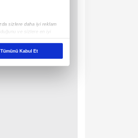
ızda sizlere daha iyi reklam
duğunu ve sizlere en iyi
liyetlerimizi karşılamak
Tümünü Kabul Et
ar gösterilmeyecektir."
çerezler kullanılmaktadır. Bu
u hizmetlerinin sunulması
i ve sizlere yönelik
nılacaktır.
kin detaylı bilgi için Ayarlar
ak ve sitemizde ilgili