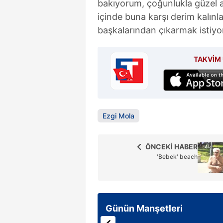
bakıyorum, çoğunlukla güzel a
içinde buna karşı derim kalınl
başkalarından çıkarmak istiyor
TAKVİM 
Ezgi Mola
ÖNCEKİ HABER
'Bebek' beach
Günün Manşetleri