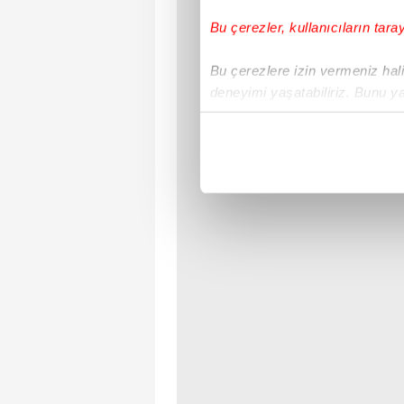
Bu çerezler, kullanıcıların tara
Bu çerezlere izin vermeniz halin
deneyimi yaşatabiliriz. Bunu y
içerikleri sunabilmek adına el
noktasında tek gelir kalemimiz 
Her halükârda, kullanıcılar, bu 
Sizlere daha iyi bir hizmet sun
çerezler vasıtasıyla çeşitli kiş
amacıyla kullanılmaktadır. Diğer
reklam/pazarlama faaliyetlerinin
Çerezlere ilişkin tercihlerinizi 
butonuna tıklayabilir,
Çerez Bi
6698 sayılı Kişisel Verilerin 