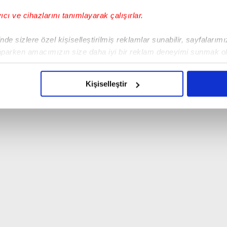
yıcı ve cihazlarını tanımlayarak çalışırlar.
de sizlere özel kişiselleştirilmiş reklamlar sunabilir, sayfalarım
aparken amacımızın size daha iyi bir reklam deneyimi sunmak ol
imizden gelen çabayı gösterdiğimizi ve bu noktada, reklamların ma
olduğunu sizlere hatırlatmak isteriz.
Kişiselleştir
çerezlere izin vermedikleri takdirde, kullanıcılara hedefli reklaml
abilmek için İnternet Sitemizde kendimize ve üçüncü kişilere ait 
isel verileriniz işlenmekte olup gerekli olan çerezler bilgi toplum
 çerezler, sitemizin daha işlevsel kılınması ve kişiselleştirilmes
 yapılması, amaçlarıyla sınırlı olarak açık rızanız dahilinde kulla
aşağıda yer alan panel vasıtasıyla belirleyebilirsiniz. Çerezlere iliş
lgilendirme Metnimizi
ziyaret edebilirsiniz.
Korunması Kanunu uyarınca hazırlanmış Aydınlatma Metnimizi okum