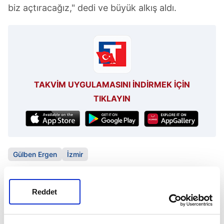
biz açtıracağız," dedi ve büyük alkış aldı.
TAKVİM UYGULAMASINI İNDİRMEK İÇİN
TIKLAYIN
Gülben Ergen
İzmir
SONRAKİ HABER
Reddet
Kıvanç'ın arazisi de yandı!