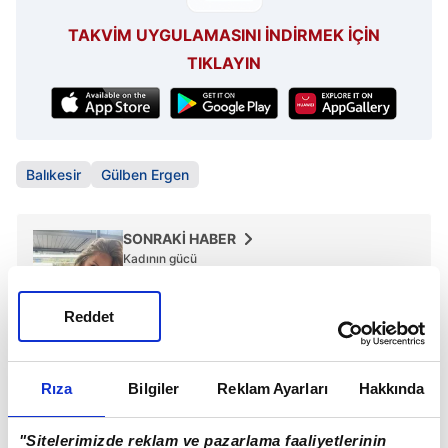
TAKVİM UYGULAMASINI İNDİRMEK İÇİN
TIKLAYIN
Balıkesir
Gülben Ergen
SONRAKİ HABER
Kadının gücü
Reddet
ÖNCEKİ HABER
Hadise'nin yaptığı 'Erkeğe şiddet değil mi?'
Rıza
Bilgiler
Reklam Ayarları
Hakkında
"Sitelerimizde reklam ve pazarlama faaliyetlerinin