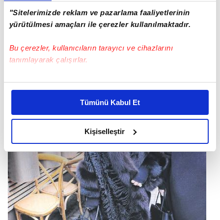
Doğan SAVAŞ
"Sitelerimizde reklam ve pazarlama faaliyetlerinin
yürütülmesi amaçları ile çerezler kullanılmaktadır.
Bu çerezler, kullanıcıların tarayıcı ve cihazlarını
tanımlayarak çalışırlar.
Bu çerezlere izin vermeniz halinde sizlere özel
kişiselleştirilmiş reklamlar sunabilir, sayfalarımızda sizlere
Tümünü Kabul Et
daha iyi reklam deneyimi yaşatabiliriz. Bunu yaparken
amacımızın size daha iyi bir reklam deneyimi sunmak
olduğunu ve sizlere en iyi içerikleri sunabilmek adına
Kişiselleştir
elimizden gelen çabayı gösterdiğimizi ve bu noktada,
reklamların maliyetlerimizi karşılamak noktasında tek gelir
kalemimiz olduğunu sizlere hatırlatmak isteriz.
Her halükârda, kullanıcılar, bu çerezlere izin vermedikleri
takdirde, kullanıcılara hedefli reklamlar
gösterilmeyecektir."