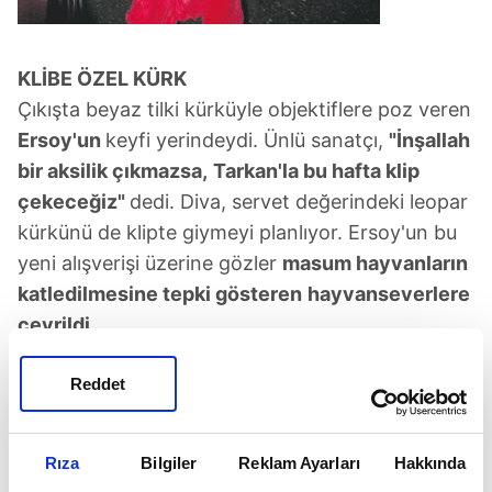
KLİBE ÖZEL KÜRK
Çıkışta beyaz tilki kürküyle objektiflere poz veren
Ersoy'un
keyfi yerindeydi. Ünlü sanatçı,
"İnşallah
bir aksilik çıkmazsa,
Tarkan'la bu hafta klip
çekeceğiz"
dedi. Diva, servet değerindeki leopar
kürkünü de klipte giymeyi planlıyor. Ersoy'un bu
yeni alışverişi üzerine gözler
masum hayvanların
katledilmesine tepki gösteren
hayvanseverlere
çevrildi.
Ersoy'un tilki, vizon ve tavşan gibi
hayvanlardan
Reddet
yapılan ve değeri 200 bin liradan
500 bin liraya
kadar çıkan kürk koleksiyonu var.
Rıza
Bilgiler
Reklam Ayarları
Hakkında