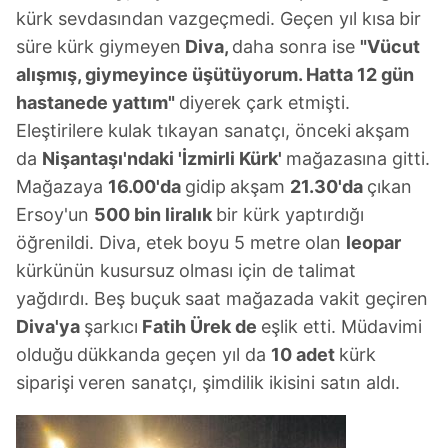
kürk sevdasından
vazgeçmedi. Geçen yıl kısa
bir
süre kürk giymeyen
Diva,
daha sonra ise
"Vücut
alışmış,
giymeyince üşütüyorum. Hatta 12 gün
hastanede yattım"
diyerek çark etmişti.
Eleştirilere kulak tıkayan sanatçı, önceki
akşam
da
Nişantaşı'ndaki 'İzmirli Kürk'
mağazasına gitti.
Mağazaya
16.00'da
gidip
akşam
21.30'da
çıkan
Ersoy'un
500 bin
liralık
bir kürk yaptırdığı
öğrenildi. Diva, etek
boyu 5 metre olan
leopar
kürkünün kusursuz
olması için de talimat
yağdırdı. Beş buçuk
saat mağazada vakit geçiren
Diva'ya
şarkıcı
Fatih Ürek de
eşlik etti. Müdavimi
olduğu
dükkanda geçen yıl da
10 adet
kürk
siparişi
veren sanatçı, şimdilik ikisini satın aldı.