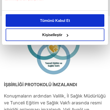
Bu çerezlere izin vermeniz halinde sizlere özel
kişiselleştirilmiş reklamlar sunabilir, sayfalarımızda sizlere
Tümünü Kabul Et
daha iyi reklam deneyimi yaşatabiliriz. Bunu yaparken
amacımızın size daha iyi bir reklam deneyimi sunmak
olduğunu ve sizlere en iyi içerikleri sunabilmek adına
Kişiselleştir
elimizden gelen çabayı gösterdiğimizi ve bu noktada,
reklamların maliyetlerimizi karşılamak noktasında tek gelir
kalemimiz olduğunu sizlere hatırlatmak isteriz.
Her halükârda, kullanıcılar, bu çerezlere izin vermedikleri
takdirde, kullanıcılara hedefli reklamlar
gösterilmeyecektir."
İŞBİRLİĞİ PROTOKOLÜ İMZALANDI
Sizlere daha iyi bir hizmet sunabilmek için İnternet
Sitemizde kendimize ve üçüncü kişilere ait çerezler
Konuşmaların ardından Valilik, İl Sağlık Müdürlüğü
kullanılmaktadır. Bu çerezler vasıtasıyla çeşitli kişisel
ve Tunceli Eğitim ve Sağlık Vakfı arasında resmi
verileriniz işlenmekte olup gerekli olan çerezler bilgi
işbirliği anlaşması imzalandı. Vali Aygöl ve