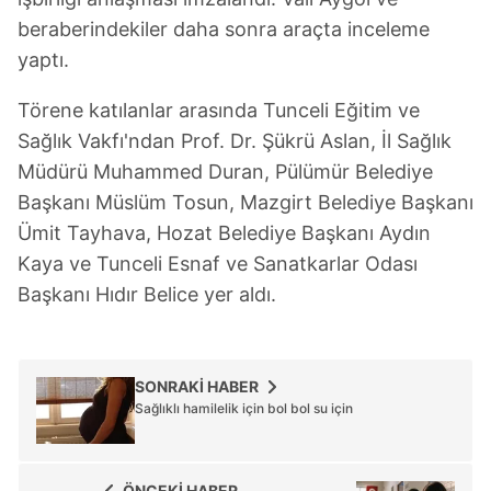
toplumu hizmetlerinin sunulması amacıyla
beraberindekiler daha sonra araçta inceleme
kullanılmaktadır. Diğer çerezler, sitemizin daha işlevsel
kılınması ve kişiselleştirilmesi ve sizlere yönelik
yaptı.
reklam/pazarlama faaliyetlerinin yapılması, amaçlarıyla
Törene katılanlar arasında Tunceli Eğitim ve
sınırlı olarak açık rızanız dahilinde kullanılacaktır.
Sağlık Vakfı'ndan Prof. Dr. Şükrü Aslan, İl Sağlık
Çerezlere ilişkin tercihlerinizi aşağıda yer alan panel
Müdürü Muhammed Duran, Pülümür Belediye
vasıtasıyla belirleyebilirsiniz. Çerezlere ilişkin detaylı bilgi
Başkanı Müslüm Tosun, Mazgirt Belediye Başkanı
için Ayarlar butonuna tıklayabilir,
Çerez Bilgilendirme
Ümit Tayhava, Hozat Belediye Başkanı Aydın
Metnimizi
ziyaret edebilirsiniz.
Kaya ve Tunceli Esnaf ve Sanatkarlar Odası
Başkanı Hıdır Belice yer aldı.
6698 sayılı Kişisel Verilerin Korunması Kanunu uyarınca
hazırlanmış Aydınlatma Metnimizi okumak ve sitemizde
ilgili mevzuata uygun olarak kullanılan çerezlerle ilgili bilgi
almak için lütfen
tıklayınız
.
SONRAKİ HABER
Sağlıklı hamilelik için bol bol su için
ÖNCEKİ HABER