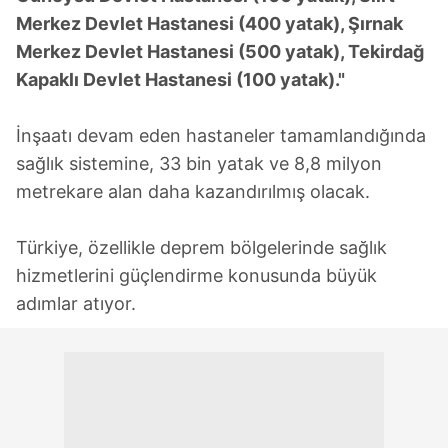
gösterilmeyecektir."
Merkez Devlet Hastanesi (400 yatak), Şırnak
Merkez Devlet Hastanesi (500 yatak), Tekirdağ
Sizlere daha iyi bir hizmet sunabilmek için İnternet
Kapaklı Devlet Hastanesi (100 yatak)."
Sitemizde kendimize ve üçüncü kişilere ait çerezler
kullanılmaktadır. Bu çerezler vasıtasıyla çeşitli kişisel
İnşaatı devam eden hastaneler tamamlandığında
verileriniz işlenmekte olup gerekli olan çerezler bilgi
toplumu hizmetlerinin sunulması amacıyla
sağlık sistemine, 33 bin yatak ve 8,8 milyon
kullanılmaktadır. Diğer çerezler, sitemizin daha işlevsel
metrekare alan daha kazandırılmış olacak.
kılınması ve kişiselleştirilmesi ve sizlere yönelik
reklam/pazarlama faaliyetlerinin yapılması, amaçlarıyla
Türkiye, özellikle deprem bölgelerinde sağlık
sınırlı olarak açık rızanız dahilinde kullanılacaktır.
hizmetlerini güçlendirme konusunda büyük
adımlar atıyor.
Çerezlere ilişkin tercihlerinizi aşağıda yer alan panel
vasıtasıyla belirleyebilirsiniz. Çerezlere ilişkin detaylı bilgi
için Ayarlar butonuna tıklayabilir,
Çerez Bilgilendirme
Metnimizi
ziyaret edebilirsiniz.
6698 sayılı Kişisel Verilerin Korunması Kanunu uyarınca