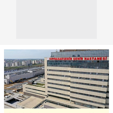
hazırlanmış Aydınlatma Metnimizi okumak ve sitemizde
ilgili mevzuata uygun olarak kullanılan çerezlerle ilgili bilgi
almak için lütfen
tıklayınız
.