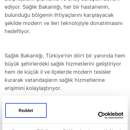
ediyor. Sağlık Bakanlığı, her bir hastanenin,
bulunduğu bölgenin ihtiyaçlarını karşılayacak
şekilde modern ve ileri teknolojiyle donatılmasını
hedefliyor.
Sağlık Bakanlığı, Türkiye'nin dört bir yanında hem
büyük şehirlerdeki sağlık hizmetlerini geliştiriyor
hem de küçük il ve ilçelerde modern tesisler
kurarak vatandaşların sağlık hizmetlerine
erişimini kolaylaştırıyor.
Doğu Anadolu'dan Güneydoğu'ya, Karadeniz'den
Reddet
Akdeniz'e kadar her bölgede yatırımlar hızla
devam ediyor. Bunlardan bazıları ise şöyle: