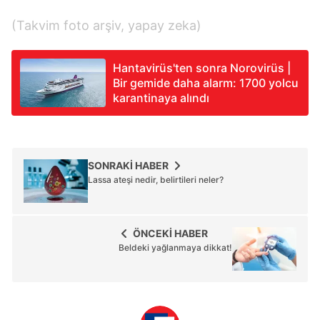
(Takvim foto arşiv, yapay zeka)
Hantavirüs'ten sonra Norovirüs |
Bir gemide daha alarm: 1700 yolcu
karantinaya alındı
SONRAKİ HABER
Lassa ateşi nedir, belirtileri neler?
ÖNCEKİ HABER
Beldeki yağlanmaya dikkat!