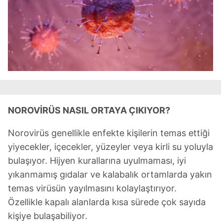
Metnimizi
ziyaret edebilirsiniz.
6698 sayılı Kişisel Verilerin Korunması Kanunu uyarınca
hazırlanmış Aydınlatma Metnimizi okumak ve sitemizde
ilgili mevzuata uygun olarak kullanılan çerezlerle ilgili bilgi
almak için lütfen
tıklayınız
.
NOROVİRÜS NASIL ORTAYA ÇIKIYOR?
Norovirüs genellikle enfekte kişilerin temas ettiği
yiyecekler, içecekler, yüzeyler veya kirli su yoluyla
bulaşıyor. Hijyen kurallarına uyulmaması, iyi
yıkanmamış gıdalar ve kalabalık ortamlarda yakın
temas virüsün yayılmasını kolaylaştırıyor.
Özellikle kapalı alanlarda kısa sürede çok sayıda
kişiye bulaşabiliyor.