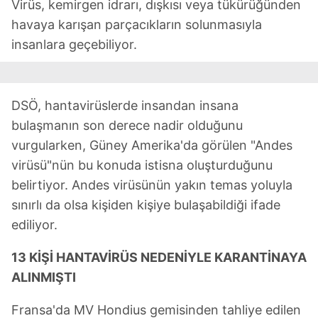
Virüs, kemirgen idrarı, dışkısı veya tükürüğünden
reklam/pazarlama faaliyetlerinin yapılması, amaçlarıyla
sınırlı olarak açık rızanız dahilinde kullanılacaktır.
havaya karışan parçacıkların solunmasıyla
insanlara geçebiliyor.
Çerezlere ilişkin tercihlerinizi aşağıda yer alan panel
vasıtasıyla belirleyebilirsiniz. Çerezlere ilişkin detaylı bilgi
için Ayarlar butonuna tıklayabilir,
Çerez Bilgilendirme
DSÖ, hantavirüslerde insandan insana
Metnimizi
ziyaret edebilirsiniz.
bulaşmanın son derece nadir olduğunu
6698 sayılı Kişisel Verilerin Korunması Kanunu uyarınca
vurgularken, Güney Amerika'da görülen "Andes
hazırlanmış Aydınlatma Metnimizi okumak ve sitemizde
virüsü"nün bu konuda istisna oluşturduğunu
ilgili mevzuata uygun olarak kullanılan çerezlerle ilgili bilgi
belirtiyor. Andes virüsünün yakın temas yoluyla
almak için lütfen
tıklayınız
.
sınırlı da olsa kişiden kişiye bulaşabildiği ifade
ediliyor.
13 KİŞİ HANTAVİRÜS NEDENİYLE KARANTİNAYA
ALINMIŞTI
Fransa'da MV Hondius gemisinden tahliye edilen