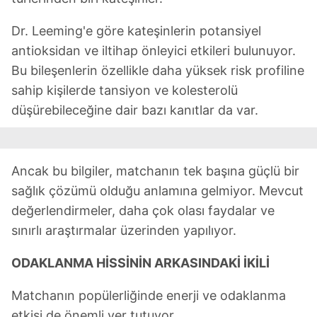
verileriniz işlenmekte olup gerekli olan çerezler bilgi
Dr. Leeming'e göre kateşinlerin potansiyel
toplumu hizmetlerinin sunulması amacıyla
antioksidan ve iltihap önleyici etkileri bulunuyor.
kullanılmaktadır. Diğer çerezler, sitemizin daha işlevsel
kılınması ve kişiselleştirilmesi ve sizlere yönelik
Bu bileşenlerin özellikle daha yüksek risk profiline
reklam/pazarlama faaliyetlerinin yapılması, amaçlarıyla
sahip kişilerde tansiyon ve kolesterolü
sınırlı olarak açık rızanız dahilinde kullanılacaktır.
düşürebileceğine dair bazı kanıtlar da var.
Çerezlere ilişkin tercihlerinizi aşağıda yer alan panel
vasıtasıyla belirleyebilirsiniz. Çerezlere ilişkin detaylı bilgi
için Ayarlar butonuna tıklayabilir,
Çerez Bilgilendirme
Ancak bu bilgiler, matchanın tek başına güçlü bir
Metnimizi
ziyaret edebilirsiniz.
sağlık çözümü olduğu anlamına gelmiyor. Mevcut
değerlendirmeler, daha çok olası faydalar ve
6698 sayılı Kişisel Verilerin Korunması Kanunu uyarınca
sınırlı araştırmalar üzerinden yapılıyor.
hazırlanmış Aydınlatma Metnimizi okumak ve sitemizde
ilgili mevzuata uygun olarak kullanılan çerezlerle ilgili bilgi
ODAKLANMA HİSSİNİN ARKASINDAKİ İKİLİ
almak için lütfen
tıklayınız
.
Matchanın popülerliğinde enerji ve odaklanma
etkisi de önemli yer tutuyor.