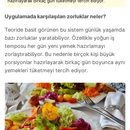
hazırlayarak birkaç gün tüketmeyi tercih ediyor.
için Ayarlar butonuna tıklayabilir,
Çerez Bilgilendirme
Metnimizi
ziyaret edebilirsiniz.
Uygulamada karşılaşılan zorluklar neler?
6698 sayılı Kişisel Verilerin Korunması Kanunu uyarınca
Teoride basit görünen bu sistem günlük yaşamda
hazırlanmış Aydınlatma Metnimizi okumak ve sitemizde
bazı zorluklar yaratabiliyor. Özellikle yoğun iş
ilgili mevzuata uygun olarak kullanılan çerezlerle ilgili bilgi
temposu her gün yeni yemek hazırlamayı
almak için lütfen
tıklayınız
.
zorlaştırabiliyor. Bu nedenle birçok kişi büyük
porsiyonlar hazırlayarak birkaç gün boyunca aynı
yemekleri tüketmeyi tercih ediyor.