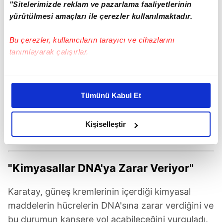
"Sitelerimizde reklam ve pazarlama faaliyetlerinin
yürütülmesi amaçları ile çerezler kullanılmaktadır.
Bu çerezler, kullanıcıların tarayıcı ve cihazlarını
tanımlayarak çalışırlar.
Bu çerezlere izin vermeniz halinde sizlere özel
kişiselleştirilmiş reklamlar sunabilir, sayfalarımızda sizlere
Tümünü Kabul Et
daha iyi reklam deneyimi yaşatabiliriz. Bunu yaparken
amacımızın size daha iyi bir reklam deneyimi sunmak
olduğunu ve sizlere en iyi içerikleri sunabilmek adına
Kişiselleştir
elimizden gelen çabayı gösterdiğimizi ve bu noktada,
reklamların maliyetlerimizi karşılamak noktasında tek gelir
kalemimiz olduğunu sizlere hatırlatmak isteriz.
"Kimyasallar DNA'ya Zarar Veriyor"
Her halükârda, kullanıcılar, bu çerezlere izin vermedikleri
Karatay, güneş kremlerinin içerdiği kimyasal
takdirde, kullanıcılara hedefli reklamlar
maddelerin hücrelerin DNA'sına zarar verdiğini ve
gösterilmeyecektir."
bu durumun kansere yol açabileceğini vurguladı.