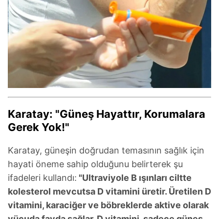
Karatay: "Güneş Hayattır, Korumalara
Gerek Yok!"
Karatay, güneşin doğrudan temasının sağlık için
hayati öneme sahip olduğunu belirterek şu
ifadeleri kullandı:
"Ultraviyole B ışınları ciltte
kolesterol mevcutsa D vitamini üretir. Üretilen D
vitamini, karaciğer ve böbreklerde aktive olarak
vücuda fayda sağlar. D vitamini, sadece güneş