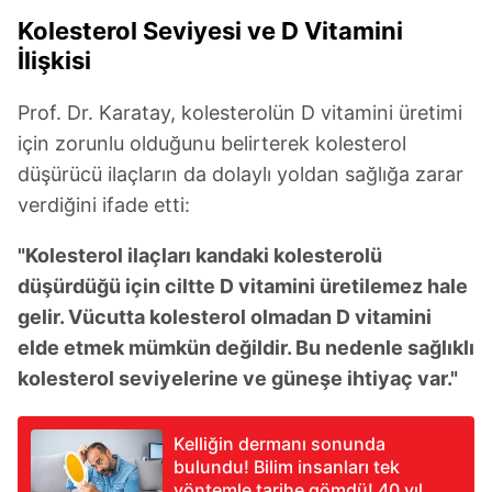
almak için lütfen
tıklayınız
.
Kolesterol Seviyesi ve D Vitamini
İlişkisi
Prof. Dr. Karatay, kolesterolün D vitamini üretimi
için zorunlu olduğunu belirterek kolesterol
düşürücü ilaçların da dolaylı yoldan sağlığa zarar
verdiğini ifade etti:
"Kolesterol ilaçları kandaki kolesterolü
düşürdüğü için ciltte D vitamini üretilemez hale
gelir. Vücutta kolesterol olmadan D vitamini
elde etmek mümkün değildir. Bu nedenle sağlıklı
kolesterol seviyelerine ve güneşe ihtiyaç var."
Kelliğin dermanı sonunda
bulundu! Bilim insanları tek
yöntemle tarihe gömdü! 40 yıl