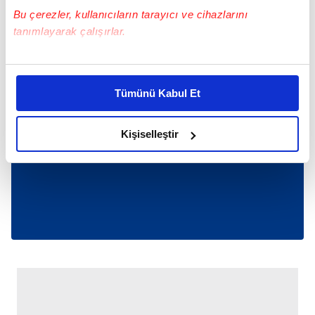
Bu çerezler, kullanıcıların tarayıcı ve cihazlarını
tanımlayarak çalışırlar.
Bu çerezlere izin vermeniz halinde sizlere özel
kişiselleştirilmiş reklamlar sunabilir, sayfalarımızda sizlere
Tümünü Kabul Et
daha iyi reklam deneyimi yaşatabiliriz. Bunu yaparken
amacımızın size daha iyi bir reklam deneyimi sunmak
olduğunu ve sizlere en iyi içerikleri sunabilmek adına
Kişiselleştir
elimizden gelen çabayı gösterdiğimizi ve bu noktada,
reklamların maliyetlerimizi karşılamak noktasında tek gelir
kalemimiz olduğunu sizlere hatırlatmak isteriz.
Her halükârda, kullanıcılar, bu çerezlere izin vermedikleri
takdirde, kullanıcılara hedefli reklamlar
gösterilmeyecektir."
Sizlere daha iyi bir hizmet sunabilmek için İnternet
Sitemizde kendimize ve üçüncü kişilere ait çerezler