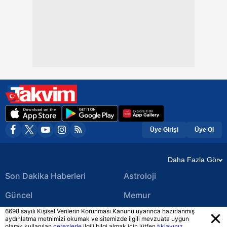
Üye Girişi
Üye Ol
Daha Fazla Gör
Son Dakika Haberleri
Astroloji
Güncel
Memur
6698 sayılı Kişisel Verilerin Korunması Kanunu uyarınca hazırlanmış
Ekonomi Haberleri
Yerel Haberler
aydınlatma metnimizi okumak ve sitemizde ilgili mevzuata uygun
olarak kullanılan
çerezlerle
ilgili bilgi almak için lütfen
tıklayınız.