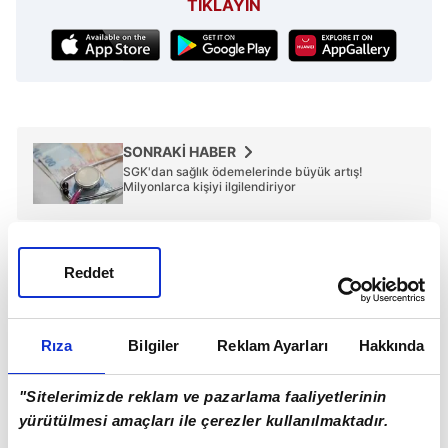
TIKLAYIN
SONRAKİ HABER
SGK'dan sağlık ödemelerinde büyük artış!
Milyonlarca kişiyi ilgilendiriyor
ÖNCEKİ HABER
Türkiye sağlıkta devler liginde!
Reddet
Rıza
Bilgiler
Reklam Ayarları
Hakkında
Günün Manşetleri
Tüm Manşetler
"Sitelerimizde reklam ve pazarlama faaliyetlerinin
yürütülmesi amaçları ile çerezler kullanılmaktadır.