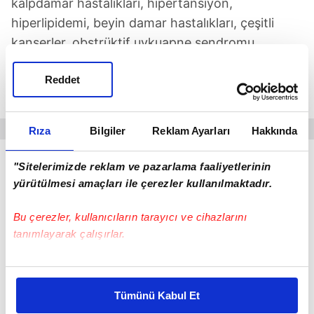
kalpdamar hastalıkları, hipertansiyon,
hiperlipidemi, beyin damar hastalıkları, çeşitli
kanserler, obstrüktif uykuapne sendromu,
karaciğer yağlanması, gastroözofageyal reflü,
Reddet
safra yolları hastalığı, polikistik over sendromu,
infertilite yani kısırlık, eklem aşınması, depresyon.
Rıza
Bilgiler
Reklam Ayarları
Hakkında
"Sitelerimizde reklam ve pazarlama faaliyetlerinin
yürütülmesi amaçları ile çerezler kullanılmaktadır.
Bu çerezler, kullanıcıların tarayıcı ve cihazlarını
tanımlayarak çalışırlar.
Bu çerezlere izin vermeniz halinde sizlere özel
kişiselleştirilmiş reklamlar sunabilir, sayfalarımızda sizlere
Tümünü Kabul Et
daha iyi reklam deneyimi yaşatabiliriz. Bunu yaparken