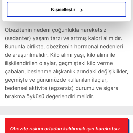
amacımızın size daha iyi bir reklam deneyimi sunmak
olduğunu ve sizlere en iyi içerikleri sunabilmek adına
Kişiselleştir
HAREKETSİZLİK BÜYÜK RİSK
elimizden gelen çabayı gösterdiğimizi ve bu noktada,
reklamların maliyetlerimizi karşılamak noktasında tek gelir
Obezitenin nedeni çoğunlukla hareketsiz
kalemimiz olduğunu sizlere hatırlatmak isteriz.
(sedanter) yaşam tarzı ve artmış kalori alımıdır.
Her halükârda, kullanıcılar, bu çerezlere izin vermedikleri
Bununla birlikte, obezitenin hormonal nedenleri
takdirde, kullanıcılara hedefli reklamlar
de araştırılmalıdır. Kilo alımı yaşı, kilo alımı ile
gösterilmeyecektir."
ilişkilendirilen olaylar, geçmişteki kilo verme
çabaları, beslenme alışkanlıklarındaki değişiklikler,
Sizlere daha iyi bir hizmet sunabilmek için İnternet
geçmişte ve günümüzde kullanılan ilaçlar,
Sitemizde kendimize ve üçüncü kişilere ait çerezler
kullanılmaktadır. Bu çerezler vasıtasıyla çeşitli kişisel
bedensel aktivite (egzersiz) durumu ve sigara
verileriniz işlenmekte olup gerekli olan çerezler bilgi
bırakma öyküsü değerlendirilmelidir.
toplumu hizmetlerinin sunulması amacıyla
kullanılmaktadır. Diğer çerezler, sitemizin daha işlevsel
kılınması ve kişiselleştirilmesi ve sizlere yönelik
reklam/pazarlama faaliyetlerinin yapılması, amaçlarıyla
Obezite riskini ortadan kaldırmak için hareketsiz
sınırlı olarak açık rızanız dahilinde kullanılacaktır.