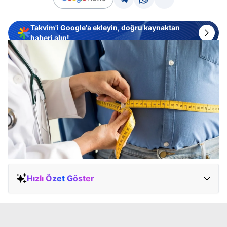
Takvim'i Google'a ekleyin, doğru kaynaktan
haberi alın!
Hızlı Özet Göster