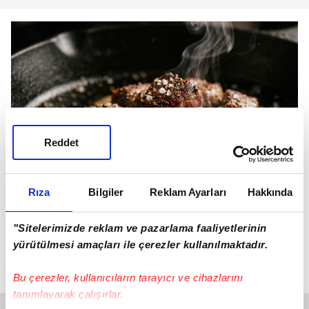
Reddet
Rıza
Bilgiler
Reklam Ayarları
Hakkında
Kavurma yaparken tencerenin kapağı kapalı tutulmalı,
böylece etin suyu buharlaşmadan et daha yumuşak
"Sitelerimizde reklam ve pazarlama faaliyetlerinin
pişiyor.
yürütülmesi amaçları ile çerezler kullanılmaktadır.
SIK SORULAN SORULAR
Bu çerezler, kullanıcıların tarayıcı ve cihazlarını
tanımlayarak çalışırlar.