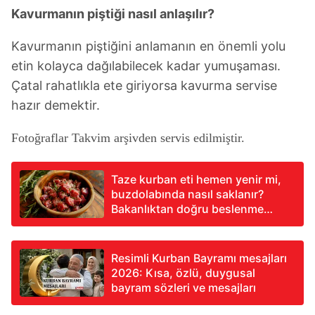
Kavurmanın piştiği nasıl anlaşılır?
Kavurmanın piştiğini anlamanın en önemli yolu
etin kolayca dağılabilecek kadar yumuşaması.
Çatal rahatlıkla ete giriyorsa kavurma servise
hazır demektir.
Fotoğraflar Takvim arşivden servis edilmiştir.
Taze kurban eti hemen yenir mi,
buzdolabında nasıl saklanır?
Bakanlıktan doğru beslenme
rehberi
Resimli Kurban Bayramı mesajları
2026: Kısa, özlü, duygusal
bayram sözleri ve mesajları