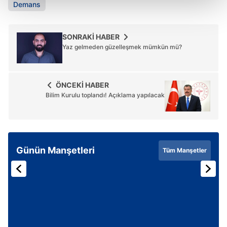
Demans
Her halükârda, kullanıcılar, bu çerezlere izin vermedikleri
takdirde, kullanıcılara hedefli reklamlar
SONRAKİ HABER
gösterilmeyecektir."
Yaz gelmeden güzelleşmek mümkün mü?
Sizlere daha iyi bir hizmet sunabilmek için İnternet
Sitemizde kendimize ve üçüncü kişilere ait çerezler
ÖNCEKİ HABER
Bilim Kurulu toplandı! Açıklama yapılacak
kullanılmaktadır. Bu çerezler vasıtasıyla çeşitli kişisel
verileriniz işlenmekte olup gerekli olan çerezler bilgi
toplumu hizmetlerinin sunulması amacıyla
kullanılmaktadır. Diğer çerezler, sitemizin daha işlevsel
kılınması ve kişiselleştirilmesi ve sizlere yönelik
Günün Manşetleri
Tüm Manşetler
reklam/pazarlama faaliyetlerinin yapılması, amaçlarıyla
sınırlı olarak açık rızanız dahilinde kullanılacaktır.
Çerezlere ilişkin tercihlerinizi aşağıda yer alan panel
vasıtasıyla belirleyebilirsiniz. Çerezlere ilişkin detaylı bilgi
için Ayarlar butonuna tıklayabilir,
Çerez Bilgilendirme