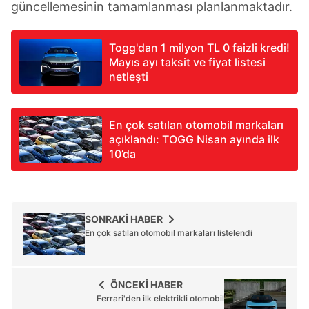
güncellemesinin tamamlanması planlanmaktadır.
Togg'dan 1 milyon TL 0 faizli kredi!
Mayıs ayı taksit ve fiyat listesi
netleşti
En çok satılan otomobil markaları
açıklandı: TOGG Nisan ayında ilk
10’da
SONRAKİ HABER
En çok satılan otomobil markaları listelendi
ÖNCEKİ HABER
Ferrari'den ilk elektrikli otomobil