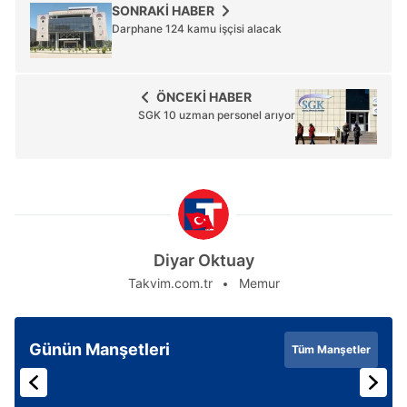
SONRAKİ HABER
Darphane 124 kamu işçisi alacak
ÖNCEKİ HABER
SGK 10 uzman personel arıyor
Diyar Oktuay
Takvim.com.tr
Memur
Günün Manşetleri
Tüm Manşetler