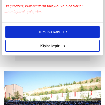
Bu çerezler, kullanıcıların tarayıcı ve cihazlarını
tanımlayarak çalışırlar.
Bu çerezlere izin vermeniz halinde sizlere özel
kişiselleştirilmiş reklamlar sunabilir, sayfalarımızda sizlere
Tümünü Kabul Et
daha iyi reklam deneyimi yaşatabiliriz. Bunu yaparken
amacımızın size daha iyi bir reklam deneyimi sunmak
olduğunu ve sizlere en iyi içerikleri sunabilmek adına
Kişiselleştir
elimizden gelen çabayı gösterdiğimizi ve bu noktada,
reklamların maliyetlerimizi karşılamak noktasında tek gelir
kalemimiz olduğunu sizlere hatırlatmak isteriz.
Her halükârda, kullanıcılar, bu çerezlere izin vermedikleri
takdirde, kullanıcılara hedefli reklamlar
gösterilmeyecektir."
Sizlere daha iyi bir hizmet sunabilmek için İnternet
Sitemizde kendimize ve üçüncü kişilere ait çerezler