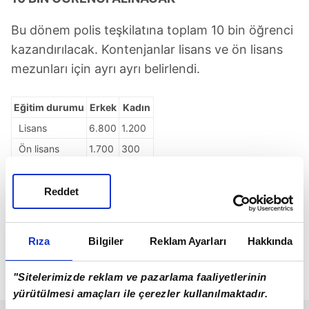
Bu dönem polis teşkilatına toplam 10 bin öğrenci
kazandırılacak. Kontenjanlar lisans ve ön lisans
mezunları için ayrı ayrı belirlendi.
Eğitim durumu
Erkek
Kadın
Lisans
6.800
1.200
Ön lisans
1.700
300
Reddet
33. DÖNEM POMEM SONUÇLARINI
SORGULAMAK İÇİN TIKLAYIN
Rıza
Bilgiler
Reklam Ayarları
Hakkında
Belirlenen kontenjanlarla birlikte toplam 10 bin
aday polis teşkilatında eğitim alma hakkı elde
"Sitelerimizde reklam ve pazarlama faaliyetlerinin
edecek.
yürütülmesi amaçları ile çerezler kullanılmaktadır.