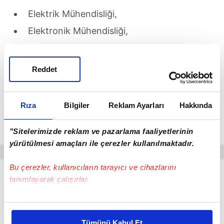
Elektrik Mühendisliği,
Elektronik Mühendisliği,
Elektrik-Elektronik Mühendisliği,
Elektronik ve Haberleşme Mühendisliği
Reddet
bölümlerinden mezun olması gerekiyor.
Ayrıca adaylardan AutoCAD veya benzeri tasarım
Rıza
Bilgiler
Reklam Ayarları
Hakkında
programlarını kullanabilmeleri ve KPSSP3 puan
"Sitelerimizde reklam ve pazarlama faaliyetlerinin
türüne sahip olmaları bekleniyor.
yürütülmesi amaçları ile çerezler kullanılmaktadır.
Bu çerezler, kullanıcıların tarayıcı ve cihazlarını
tanımlayarak çalışırlar.
Bu çerezlere izin vermeniz halinde sizlere özel
kişiselleştirilmiş reklamlar sunabilir, sayfalarımızda sizlere
Tümünü Kabul Et