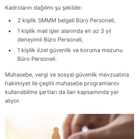
sınırlı olarak açık rızanız dahilinde kullanılacaktır.
Kadroların dağılımı şu şekilde:
Çerezlere ilişkin tercihlerinizi aşağıda yer alan panel
2 kişilik SMMM belgeli Büro Personeli,
vasıtasıyla belirleyebilirsiniz. Çerezlere ilişkin detaylı bilgi
1 kişilik mali işler alanında en az 3 yıl
için Ayarlar butonuna tıklayabilir,
Çerez Bilgilendirme
deneyimli Büro Personeli,
Metnimizi
ziyaret edebilirsiniz.
1 kişilik özel güvenlik ve koruma mezunu
6698 sayılı Kişisel Verilerin Korunması Kanunu uyarınca
Büro Personeli.
hazırlanmış Aydınlatma Metnimizi okumak ve sitemizde
ilgili mevzuata uygun olarak kullanılan çerezlerle ilgili bilgi
Muhasebe, vergi ve sosyal güvenlik mevzuatına
almak için lütfen
tıklayınız
.
hakimiyet ile çeşitli muhasebe programlarını
kullanabilme şartları da ilan kapsamında yer
alıyor.