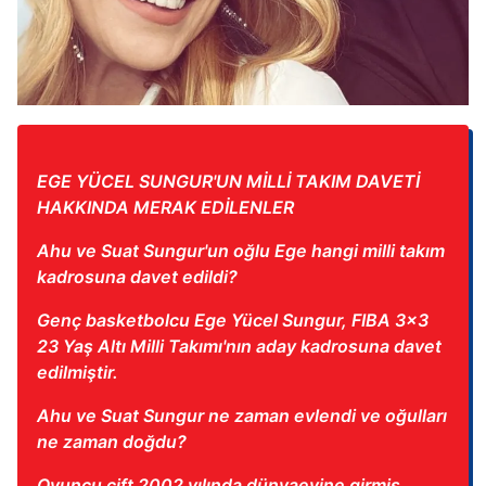
Metnimizi
ziyaret edebilirsiniz.
6698 sayılı Kişisel Verilerin Korunması Kanunu uyarınca
hazırlanmış Aydınlatma Metnimizi okumak ve sitemizde
ilgili mevzuata uygun olarak kullanılan çerezlerle ilgili bilgi
almak için lütfen
tıklayınız
.
EGE YÜCEL SUNGUR'UN MİLLİ TAKIM DAVETİ
HAKKINDA MERAK EDİLENLER
Ahu ve Suat Sungur'un oğlu Ege hangi milli takım
kadrosuna davet edildi?
Genç basketbolcu Ege Yücel Sungur, FIBA 3x3
23 Yaş Altı Milli Takımı'nın aday kadrosuna davet
edilmiştir.
Ahu ve Suat Sungur ne zaman evlendi ve oğulları
ne zaman doğdu?
Oyuncu çift 2002 yılında dünyaevine girmiş,