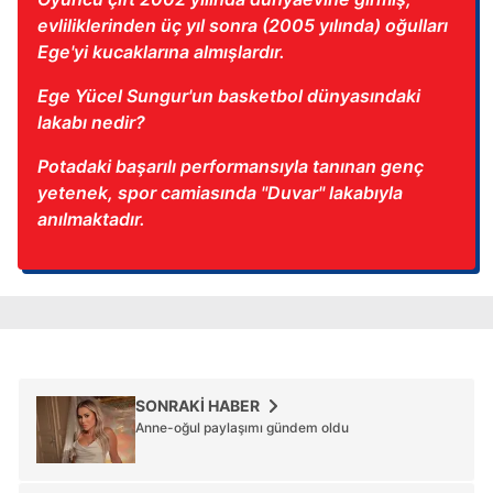
evliliklerinden üç yıl sonra (2005 yılında) oğulları
Ege'yi kucaklarına almışlardır.
Ege Yücel Sungur'un basketbol dünyasındaki
lakabı nedir?
Potadaki başarılı performansıyla tanınan genç
yetenek, spor camiasında "Duvar" lakabıyla
anılmaktadır.
SONRAKİ HABER
Anne-oğul paylaşımı gündem oldu