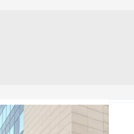
 çerezlerle ilgili bilgi almak için lütfen
tıklayınız
.