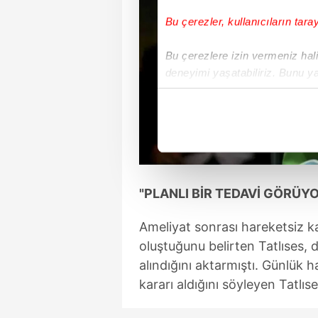
Bu çerezler, kullanıcıların tara
Bu çerezlere izin vermeniz halin
deneyimi yaşatabiliriz. Bunu y
içerikleri sunabilmek adına el
noktasında tek gelir kalemimiz 
Her halükârda, kullanıcılar, bu 
Sizlere daha iyi bir hizmet sun
çerezler vasıtasıyla çeşitli kiş
"PLANLI BİR TEDAVİ GÖRÜY
amacıyla kullanılmaktadır. Diğer
Ameliyat sonrası hareketsiz k
reklam/pazarlama faaliyetlerinin
oluştuğunu belirten Tatlıses, 
Çerezlere ilişkin tercihlerinizi 
alındığını aktarmıştı. Günlük
butonuna tıklayabilir,
Çerez Bi
kararı aldığını söyleyen Tatlıs
6698 sayılı Kişisel Verilerin 