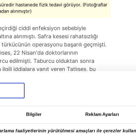
süredir hastanede fizik tedavi görüyor. (Fotoğraflar
dan alınmıştır)
eçirdiği ciddi enfeksiyon sebebiyle
tına alınmıştı. Safra kesesi rahatsızlığı
ü türkücünün operasyonu başarılı geçmişti.
ıses, 22 Nisan'da doktorlarının
cu edilmişti. Taburcu olduktan sonra
gili iddialara yanıt veren Tatlıses, bu
ını ve tamamen kendi isteğiyle başladığını
Bilgiler
Reklam Ayarları
rlama faaliyetlerinin yürütülmesi amaçları ile çerezler kullan