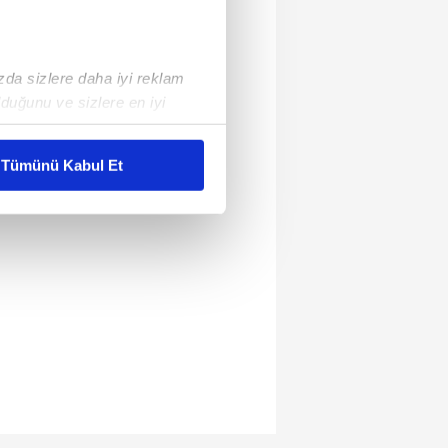
ızda sizlere daha iyi reklam
duğunu ve sizlere en iyi
liyetlerimizi karşılamak
Tümünü Kabul Et
ar gösterilmeyecektir."
çerezler kullanılmaktadır. Bu
u hizmetlerinin sunulması
i ve sizlere yönelik
nılacaktır.
kin detaylı bilgi için Ayarlar
ak ve sitemizde ilgili