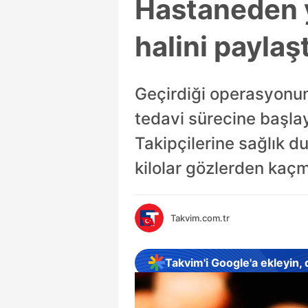
Hastaneden y
halini paylaşt
Geçirdiği operasyonun 
tedavi sürecine başlay
Takipçilerine sağlık d
kilolar gözlerden kaç
Takvim.com.tr
Takvim'i Google'a ekleyin,