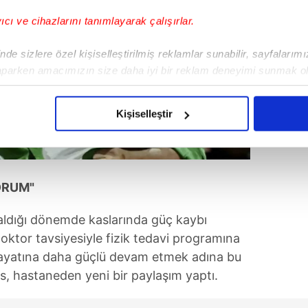
yıcı ve cihazlarını tanımlayarak çalışırlar.
de sizlere özel kişiselleştirilmiş reklamlar sunabilir, sayfalarım
aparken amacımızın size daha iyi bir reklam deneyimi sunmak ol
imizden gelen çabayı gösterdiğimizi ve bu noktada, reklamların ma
olduğunu sizlere hatırlatmak isteriz.
Kişiselleştir
çerezlere izin vermedikleri takdirde, kullanıcılara hedefli reklaml
abilmek için İnternet Sitemizde kendimize ve üçüncü kişilere ait 
isel verileriniz işlenmekte olup gerekli olan çerezler bilgi toplum
ORUM"
 çerezler, sitemizin daha işlevsel kılınması ve kişiselleştirilmes
aldığı dönemde kaslarında güç kaybı
 yapılması, amaçlarıyla sınırlı olarak açık rızanız dahilinde kulla
doktor tavsiyesiyle fizik tedavi programına
aşağıda yer alan panel vasıtasıyla belirleyebilirsiniz. Çerezlere iliş
 hayatına daha güçlü devam etmek adına bu
lgilendirme Metnimizi
ziyaret edebilirsiniz.
es, hastaneden yeni bir paylaşım yaptı.
Korunması Kanunu uyarınca hazırlanmış Aydınlatma Metnimizi okum