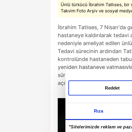
Ünlü türkücü İbrahim Tatlıses, bir 
Takvim Foto Arşiv ve sosyal medya
İbrahim Tatlıses, 7 Nisan'da g
hastaneye kaldırılarak tedavi al
nedeniyle ameliyat edilen ünl
Tedavi sürecinin ardından Tatl
kontrolünde hastaneden tabur
yeniden hastaneye yatmasıyla il
sürecin acil bir durum olmadığ
açıklamıştı.
Reddet
Rıza
"Sitelerimizde reklam ve paza