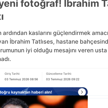
eni fotoğraf! İbrahim T
ı
ardından kaslarını güçlendirmek amacıyl
an İbrahim Tatlıses, hastane bahçesinde
urumunun iyi olduğu mesajını veren usta 
madı.
Giriş Tarihi:
Güncelleme Tarihi:
03 Temmuz 2026 08:56
03 Temmuz 2026 09:22
 doğru kaynaktan haberi alın!