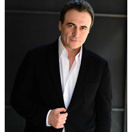
Sizlere daha iyi bir hizmet sunabilmek için İnternet
Sitemizde kendimize ve üçüncü kişilere ait çerezler
kullanılmaktadır. Bu çerezler vasıtasıyla çeşitli kişisel
verileriniz işlenmekte olup gerekli olan çerezler bilgi
toplumu hizmetlerinin sunulması amacıyla
kullanılmaktadır. Diğer çerezler, sitemizin daha işlevsel
kılınması ve kişiselleştirilmesi ve sizlere yönelik
reklam/pazarlama faaliyetlerinin yapılması, amaçlarıyla
sınırlı olarak açık rızanız dahilinde kullanılacaktır.
Çerezlere ilişkin tercihlerinizi aşağıda yer alan panel
vasıtasıyla belirleyebilirsiniz. Çerezlere ilişkin detaylı bilgi
için Ayarlar butonuna tıklayabilir,
Çerez Bilgilendirme
Metnimizi
ziyaret edebilirsiniz.
6698 sayılı Kişisel Verilerin Korunması Kanunu uyarınca
hazırlanmış Aydınlatma Metnimizi okumak ve sitemizde
ilgili mevzuata uygun olarak kullanılan çerezlerle ilgili bilgi