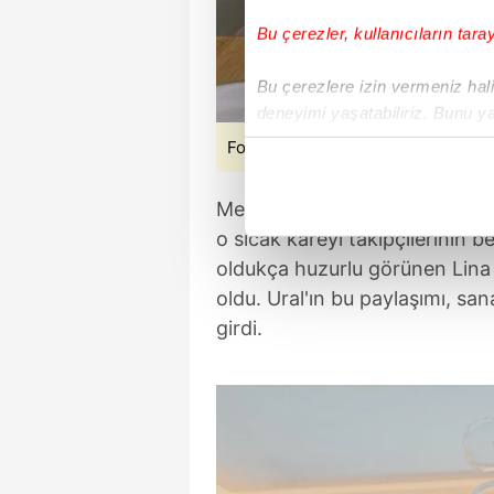
Bu çerezler, kullanıcıların tara
Bu çerezlere izin vermeniz halin
deneyimi yaşatabiliriz. Bunu y
içerikleri sunabilmek adına el
Fotoğraflar: Sosyal medya
noktasında tek gelir kalemimiz 
Melisa Ural, son olarak minik L
Her halükârda, kullanıcılar, bu 
o sıcak kareyi takipçilerinin 
oldukça huzurlu görünen Lina b
Sizlere daha iyi bir hizmet sun
oldu. Ural'ın bu paylaşımı, s
çerezler vasıtasıyla çeşitli kiş
amacıyla kullanılmaktadır. Diğer
girdi.
reklam/pazarlama faaliyetlerinin
Çerezlere ilişkin tercihlerinizi 
butonuna tıklayabilir,
Çerez Bi
6698 sayılı Kişisel Verilerin 