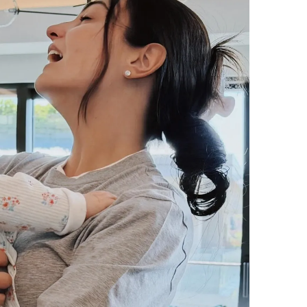
 çerezlerle ilgili bilgi almak için lütfen
tıklayınız
.