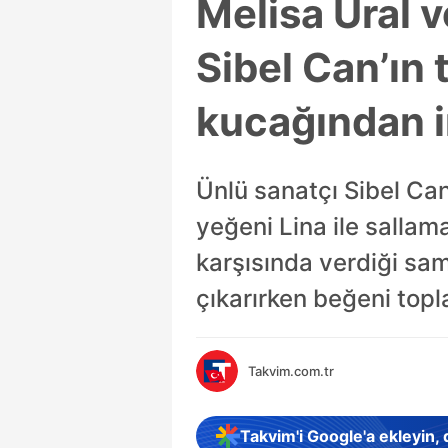
Melisa Ural v
Sibel Can’ın
kucağından i
Ünlü sanatçı Sibel Can
yeğeni Lina ile sallam
karşısında verdiği sam
çıkarırken beğeni topl
Takvim.com.tr
Takvim'i Google'a ekleyin,