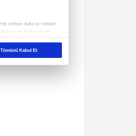
ızda sizlere daha iyi reklam
duğunu ve sizlere en iyi
liyetlerimizi karşılamak
Tümünü Kabul Et
ar gösterilmeyecektir."
çerezler kullanılmaktadır. Bu
u hizmetlerinin sunulması
i ve sizlere yönelik
nılacaktır.
kin detaylı bilgi için Ayarlar
ak ve sitemizde ilgili