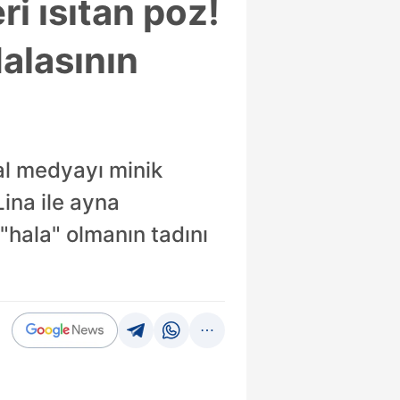
ri ısıtan poz!
alasının
yal medyayı minik
Lina ile ayna
 "hala" olmanın tadını