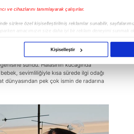
yıcı ve cihazlarını tanımlayarak çalışırlar.
de sizlere özel kişiselleştirilmiş reklamlar sunabilir, sayfalarım
aparken amacımızın size daha iyi bir reklam deneyimi sunmak ol
imizden gelen çabayı gösterdiğimizi ve bu noktada, reklamların ma
olduğunu sizlere hatırlatmak isteriz.
Kişiselleştir
ina ile ev halini yansıtan ayna karşısındaki
çerezlere izin vermedikleri takdirde, kullanıcılara hedefli reklaml
beğenisine sundu. Halasının kucağında
ebek, sevimliliğiyle kısa sürede ilgi odağı
abilmek için İnternet Sitemizde kendimize ve üçüncü kişilere ait 
anat dünyasından pek çok ismin de radarına
isel verileriniz işlenmekte olup gerekli olan çerezler bilgi toplum
 çerezler, sitemizin daha işlevsel kılınması ve kişiselleştirilmes
 yapılması, amaçlarıyla sınırlı olarak açık rızanız dahilinde kulla
aşağıda yer alan panel vasıtasıyla belirleyebilirsiniz. Çerezlere iliş
lgilendirme Metnimizi
ziyaret edebilirsiniz.
Korunması Kanunu uyarınca hazırlanmış Aydınlatma Metnimizi okum