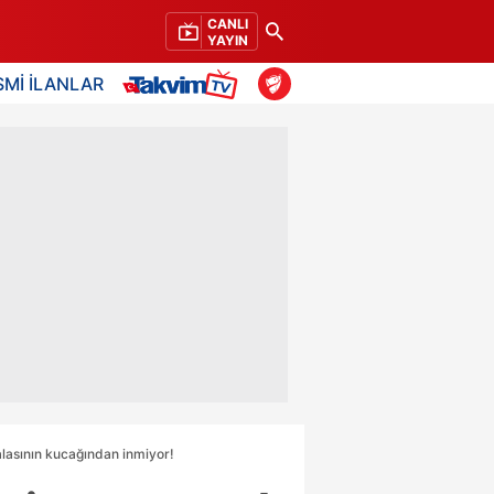
CANLI
YAYIN
SMİ İLANLAR
Halasının kucağından inmiyor!