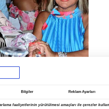
aştığı Safiye Soyman ile olan bağını
Bilgiler
Reklam Ayarları
leriyle tarif ederken, dostunun ağzında
ir dille itiraf etti. Sayan'a göre Safiye
rlama faaliyetlerinin yürütülmesi amaçları ile çerezler kullan