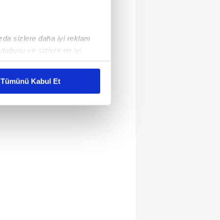
ızda sizlere daha iyi reklam
duğunu ve sizlere en iyi
liyetlerimizi karşılamak
Tümünü Kabul Et
ar gösterilmeyecektir."
çerezler kullanılmaktadır. Bu
u hizmetlerinin sunulması
i ve sizlere yönelik
nılacaktır.
kin detaylı bilgi için Ayarlar
ak ve sitemizde ilgili