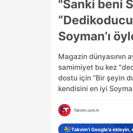
"Sanki beni 
“Dedikoducu” 
Soyman’ı öyle 
Magazin dünyasının ay
samimiyet bu kez "dedi
dostu için “Bir şeyin 
kendisini en iyi Soyman’
Takvim.com.tr
Takvim'i Google'a ekleyin,