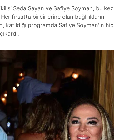
ikilisi Seda Sayan ve Safiye Soyman, bu kez
r fırsatta birbirlerine olan bağlılıklarını
an, katıldığı programda Safiye Soyman'ın hiç
çıkardı.