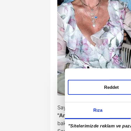
Reddet
Sayan, 30 yıldır her anını payl
Rıza
"Annemden daha iyi bilir"
söz
bakla ıslanmadığını da esprili b
"Sitelerimizde reklam ve paza