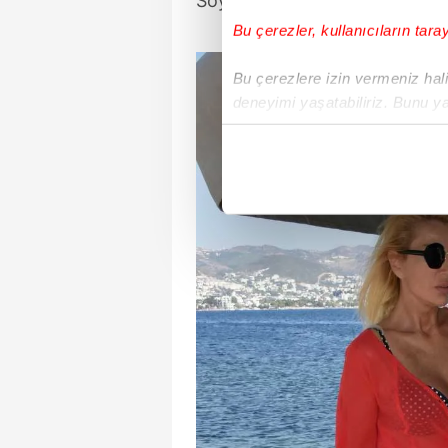
Soyman, adeta tek kişilik bir h
Bu çerezler, kullanıcıların tara
Bu çerezlere izin vermeniz halin
deneyimi yaşatabiliriz. Bunu y
içerikleri sunabilmek adına el
noktasında tek gelir kalemimiz 
Her halükârda, kullanıcılar, bu 
Sizlere daha iyi bir hizmet sun
çerezler vasıtasıyla çeşitli kiş
amacıyla kullanılmaktadır. Diğer
reklam/pazarlama faaliyetlerinin
Çerezlere ilişkin tercihlerinizi 
butonuna tıklayabilir,
Çerez Bi
6698 sayılı Kişisel Verilerin 