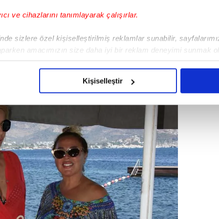
aber ajansı gibi çalışıyor!
yıcı ve cihazlarını tanımlayarak çalışırlar.
de sizlere özel kişiselleştirilmiş reklamlar sunabilir, sayfalarım
aparken amacımızın size daha iyi bir reklam deneyimi sunmak ol
imizden gelen çabayı gösterdiğimizi ve bu noktada, reklamların ma
olduğunu sizlere hatırlatmak isteriz.
Kişiselleştir
çerezlere izin vermedikleri takdirde, kullanıcılara hedefli reklaml
abilmek için İnternet Sitemizde kendimize ve üçüncü kişilere ait 
isel verileriniz işlenmekte olup gerekli olan çerezler bilgi toplum
 çerezler, sitemizin daha işlevsel kılınması ve kişiselleştirilmes
 yapılması, amaçlarıyla sınırlı olarak açık rızanız dahilinde kulla
aşağıda yer alan panel vasıtasıyla belirleyebilirsiniz. Çerezlere iliş
lgilendirme Metnimizi
ziyaret edebilirsiniz.
Korunması Kanunu uyarınca hazırlanmış Aydınlatma Metnimizi okum