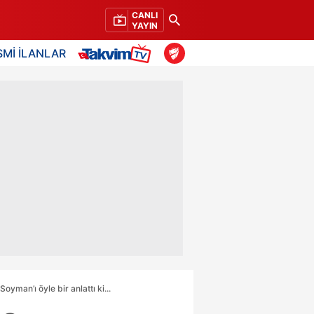
CANLI
YAYIN
SMİ İLANLAR
man’ı öyle bir anlattı ki...