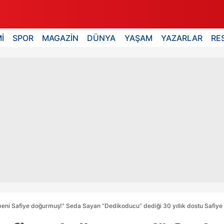
İ
SPOR
MAGAZİN
DÜNYA
YAŞAM
YAZARLAR
RE
beni Safiye doğurmuş!" Seda Sayan “Dedikoducu” dediği 30 yıllık dostu Safiye Soy