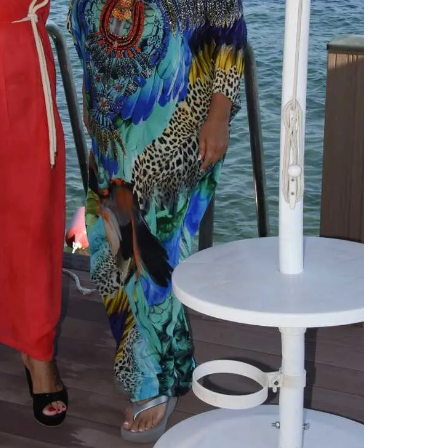
 çerezlerle ilgili bilgi almak için lütfen
tıklayınız
.