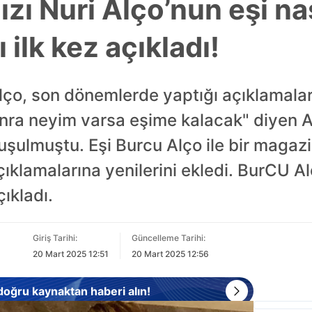
zı Nuri Alço’nun eşi nası
ı ilk kez açıkladı!
Alço, son dönemlerde yaptığı açıklamala
nra neyim varsa eşime kalacak" diyen Al
uşulmuştu. Eşi Burcu Alço ile bir magaz
klamalarına yenilerini ekledi. BurCU Alço
çıkladı.
Giriş Tarihi:
Güncelleme Tarihi:
20 Mart 2025 12:51
20 Mart 2025 12:56
 doğru kaynaktan haberi alın!