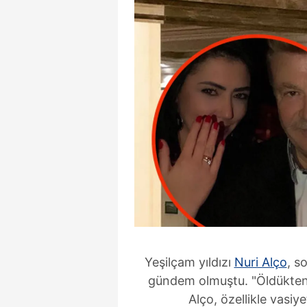
Yeşilçam yıldızı
Nuri Alço
, s
gündem olmuştu. "Öldükten
Alço, özellikle vasi