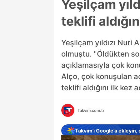
Yeşilçam yıldı
teklifi aldığın
Yeşilçam yıldızı Nuri 
olmuştu. "Öldükten so
açıklamasıyla çok kon
Alço, çok konuşulan açı
teklifi aldığını ilk kez a
Takvim.com.tr
Takvim'i Google'a ekleyin,