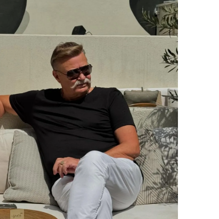
 çerezlerle ilgili bilgi almak için lütfen
tıklayınız
.