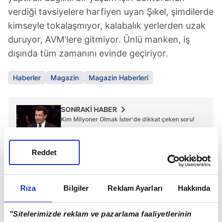
verdiği tavsiyelere harfiyen uyan Şıkel, şimdilerde
kimseyle tokalaşmıyor, kalabalık yerlerden uzak
duruyor, AVM'lere gitmiyor. Ünlü manken, iş
dışında tüm zamanını evinde geçiriyor.
Haberler
Magazin
Magazin Haberleri
SONRAKİ HABER
Kim Milyoner Olmak İster'de dikkat çeken soru!
Reddet
ÖNCEKİ HABER
Öğretmenden şok ifade! Tencere kapağıyla...
Rıza
Bilgiler
Reklam Ayarları
Hakkında
"Sitelerimizde reklam ve pazarlama faaliyetlerinin
Günün Manşetleri
Tüm Manşetler