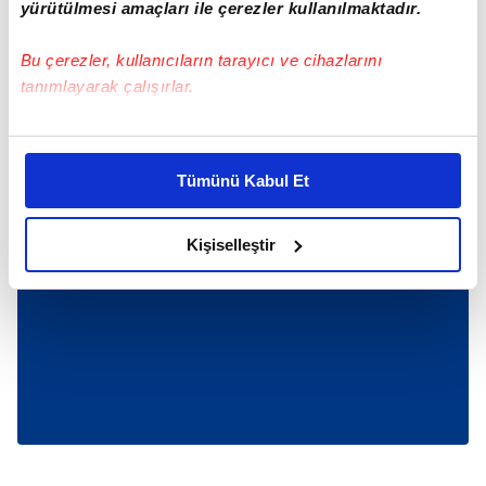
yürütülmesi amaçları ile çerezler kullanılmaktadır.
Bu çerezler, kullanıcıların tarayıcı ve cihazlarını
tanımlayarak çalışırlar.
Bu çerezlere izin vermeniz halinde sizlere özel
kişiselleştirilmiş reklamlar sunabilir, sayfalarımızda sizlere
Tümünü Kabul Et
daha iyi reklam deneyimi yaşatabiliriz. Bunu yaparken
amacımızın size daha iyi bir reklam deneyimi sunmak
olduğunu ve sizlere en iyi içerikleri sunabilmek adına
Kişiselleştir
elimizden gelen çabayı gösterdiğimizi ve bu noktada,
reklamların maliyetlerimizi karşılamak noktasında tek gelir
kalemimiz olduğunu sizlere hatırlatmak isteriz.
Her halükârda, kullanıcılar, bu çerezlere izin vermedikleri
takdirde, kullanıcılara hedefli reklamlar
gösterilmeyecektir."
Sizlere daha iyi bir hizmet sunabilmek için İnternet