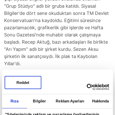
"Grup Stüdyo" adlı bir gruba katıldı. Siyasal
Bilgiler'de dört sene okuduktan sonra TM Devlet
Konservatuarı'na kaydoldu. Eğitimi süresince
pazarlamacılık, grafikerlik gibi işlerde ve Hafta
Sonu Gazetesi'nde muhabir olarak çalışmaya
başladı. Recep Aktuğ, bazı arkadaşları ile birlikte
"Arı Yapım" adlı bir şirket kurdu. Sezen Aksu
şirketin ilk sanatçısıydı. İlk plak ta Kaybolan
Yıllar'dı.
Bu çalışmayı Türkiye'de olay haline gelen "Disko
Reddet
Fasıl" takip etti. Recep Aktuğ, 1976 yılında
Türkiye'nin ilk eşlik vokal grubu Kısa Dalga'yı
kurdu. Kısa Dalga ilk gece çalışmasını Ayten
Rıza
Bilgiler
Reklam Ayarları
Hakkında
Alpman ile Sheraton otelinde yaptı. 1978 yılında
Antalya Altın Portakal Şarkı yarışmasına iki beste
"Sitelerimizde reklam ve pazarlama faaliyetlerinin