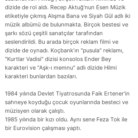
Sizlere daha iyi bir hizmet sunabilmek için İnternet
dizide de rol aldı. Recep Aktuğ'nun Esen Müzik
Sitemizde kendimize ve üçüncü kişilere ait çerezler
etiketiyle çıkmış Alışma Bana ve Siyah Gül adlı iki
kullanılmaktadır. Bu çerezler vasıtasıyla çeşitli kişisel
verileriniz işlenmekte olup gerekli olan çerezler bilgi
müzik albümü de bulunmakta. Birçok bestesi ve
toplumu hizmetlerinin sunulması amacıyla
şarkı sözü çeşitli sanatçılar tarafından
kullanılmaktadır. Diğer çerezler, sitemizin daha işlevsel
seslendirildi. Bu arada birçok reklam filmi ve
kılınması ve kişiselleştirilmesi ve sizlere yönelik
dizide de oynadı. Koçbank'ın "pusula" reklamı,
reklam/pazarlama faaliyetlerinin yapılması, amaçlarıyla
"Kurtlar Vadisi" dizisi konsolos Ender Bey
sınırlı olarak açık rızanız dahilinde kullanılacaktır.
karakteri ve "Aşk-ı memnu" adlı dizide Hilmi
Çerezlere ilişkin tercihlerinizi aşağıda yer alan panel
karakteri bunlardan bazıları.
vasıtasıyla belirleyebilirsiniz. Çerezlere ilişkin detaylı bilgi
için Ayarlar butonuna tıklayabilir,
Çerez Bilgilendirme
1984 yılında Devlet Tiyatrosunda Faik Ertener'in
Metnimizi
ziyaret edebilirsiniz.
sahneye koyduğu çocuk oyunlarında besteci ve
müzisyen olarak çalıştı.
6698 sayılı Kişisel Verilerin Korunması Kanunu uyarınca
1985 yılında bir kızı oldu. Aynı sene Feza Tok ile
hazırlanmış Aydınlatma Metnimizi okumak ve sitemizde
ilgili mevzuata uygun olarak kullanılan çerezlerle ilgili bilgi
bir Eurovision çalışması yaptı.
almak için lütfen
tıklayınız
.