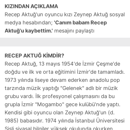
KIZINDAN AÇIKLAMA
Recep Aktuğ'un oyuncu kızı Zeynep Aktuğ sosyal
medya hesabından;
'Canım babam Recep
Aktuğ'u kaybettim.'
mesajını paylaştı
RECEP AKTUĞ KİMDİR?
Recep Aktuğ, 13 mayıs 1954'de İzmir Çeşme'de
doğdu ve ilk ve orta eğitimini İzmir'de tamamladı.
1973 yılında liseye devam ederken anadolu pop
tarzında müzik yaptığı "Gelenek" adlı bir müzik
grubu vardı. İlk profesyonel çalışmasını da bu
grupla İzmir "Mogambo" gece kulübü'nde yaptı.
Kendisi gibi oyuncu olan Zeynep Aktuğ'un (d.
1985) babasıdır. 1974 yılında İstanbul Üniversitesi
Şişli siyasal bilgiler yüksek okulunda okurken