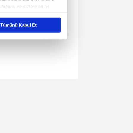
duğunu ve sizlere en iyi
liyetlerimizi karşılamak
Tümünü Kabul Et
ar gösterilmeyecektir."
çerezler kullanılmaktadır. Bu
u hizmetlerinin sunulması
i ve sizlere yönelik
nılacaktır.
kin detaylı bilgi için Ayarlar
ak ve sitemizde ilgili