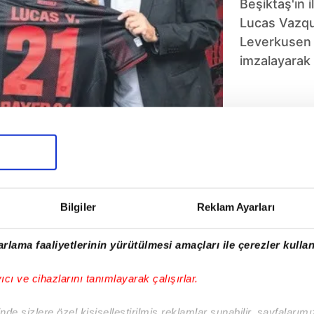
Beşiktaş'ın i
Lucas Vazqu
Leverkusen i
imzalayarak 
Bilgiler
Reklam Ayarları
5
6
7
8
9
10
rlama faaliyetlerinin yürütülmesi amaçları ile çerezler kullan
yıcı ve cihazlarını tanımlayarak çalışırlar.
de sizlere özel kişiselleştirilmiş reklamlar sunabilir, sayfalarım