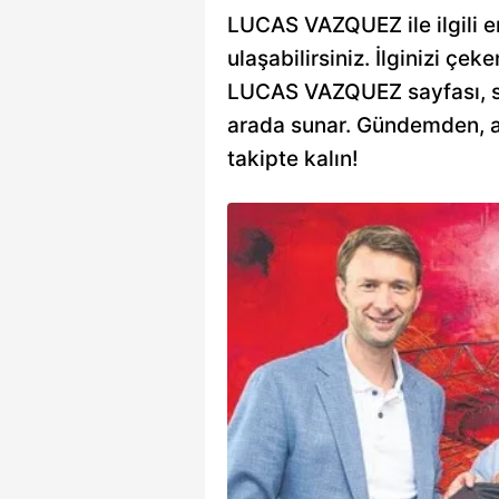
LUCAS VAZQUEZ ile ilgili en
ulaşabilirsiniz. İlginizi çeke
LUCAS VAZQUEZ sayfası, sizi
arada sunar. Gündemden, an
takipte kalın!
tti bitiyor
r, Real Madrid’de forma
kanat oyuncusunu