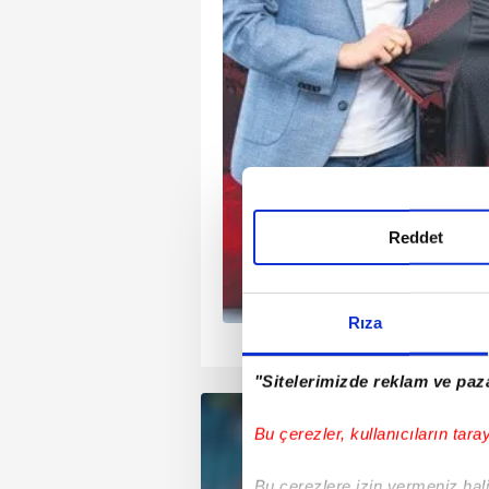
laştı. Maaş pazarlıkları
ürüzlerin
rdından Lucas
ın ilk transferi olması
Reddet
Rıza
1
2
3
4
"Sitelerimizde reklam ve paza
Bu çerezler, kullanıcıların tara
Bu çerezlere izin vermeniz halin