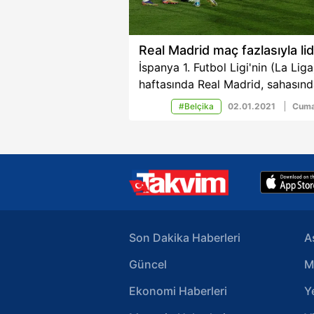
Real Madrid maç fazlasıyla li
İspanya 1. Futbol Ligi'nin (La Liga
haftasında Real Madrid, sahasın
oynadığı maçta Celta Vigo'yu 2-
#Belçika
02.01.2021
Cuma
yendi. Böylece Real Madrid, 3 ma
eksik olan Atletico Madrid'in bir
fazlasıyla liderlik koltuğuna otur
Son Dakika Haberleri
A
Güncel
M
Ekonomi Haberleri
Y