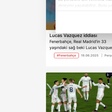
deneyimi yaşatabiliriz. Bunu y
içerikleri sunabilmek adına el
noktasında tek gelir kalemimiz 
Her halükârda, kullanıcılar, bu 
Lucas Vazquez iddiası
Fenerbahçe, Real Madrid’in 33
Sizlere daha iyi bir hizmet sun
yaşındaki sağ beki Lucas Vazque
çerezler vasıtasıyla çeşitli kiş
göz dikti.
amacıyla kullanılmaktadır. Diğer
#Fenerbahçe
19.06.2025
Per
reklam/pazarlama faaliyetlerinin
Çerezlere ilişkin tercihlerinizi 
butonuna tıklayabilir,
Çerez Bi
6698 sayılı Kişisel Verilerin 
mevzuata uygun olarak kullanılan