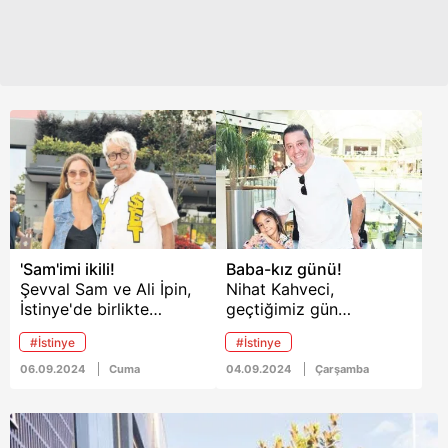
'Sam'imi ikili!
Baba-kız günü!
Şevval Sam ve Ali İpin,
Nihat Kahveci,
İstinye'de birlikte
geçtiğimiz gün
görüntülendi. Eski
İstinye'deydi. Kızı Selin
#İstinye
#İstinye
dostlar, güzel havayı bol
Kahveci ile mağazaları
sohbetli bir kahve içerek
gezen ünlü futbol
06.09.2024
Cuma
04.09.2024
Çarşamba
değerlendirdi.
yorumcusu muhabirlerin
fotoğraf isteklerini
kırmadı.