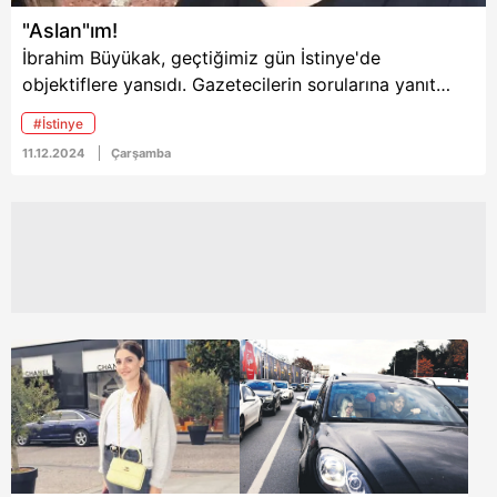
"Aslan"ım!
İbrahim Büyükak, geçtiğimiz gün İstinye'de
objektiflere yansıdı. Gazetecilerin sorularına yanıt
verenünlü oyuncu, "Son zamanlarda işlerden sebep
#İstinye
oğlumla biraz ayrı kaldık ama şimdi baba ve oğul
11.12.2024
Çarşamba
acısını çıkartıyoruz" dedi.