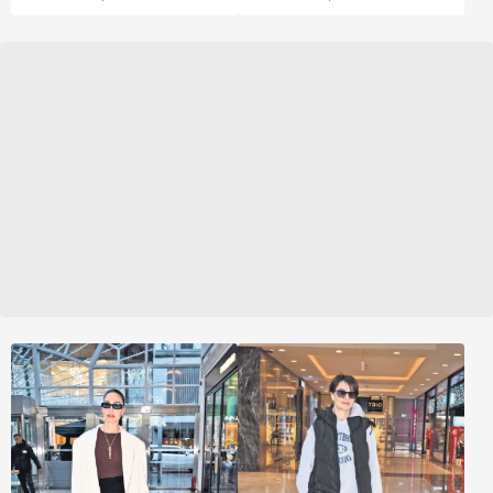
ünlü isim, "Yılbaşı üzeri
yılda nerede sahnede
yoğun bir program var.
olacağımla alakalı
Bu sebepten ekibimle
sürekli görüşmeler
bir araya gelerek genel
sürüyor, bu sebepten
toplantımızı yaptık. Ama
telefon dan başımı
Burcu AVM'ye gelir de
kaldıramaz hale geldim"
alışveriş yapmaz mı?"
dedi.
diyerek espri yaptı.