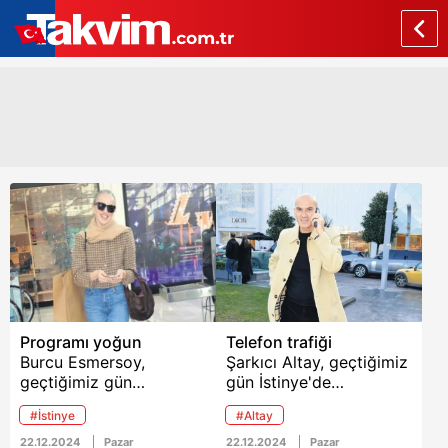
Programı yoğun
Telefon trafiği
Burcu Esmersoy,
Şarkıcı Altay, geçtiğimiz
geçtiğimiz gün
gün İstinye'de
İstinye'de objektiflere
objektiflere takıldı.
#İstinye
#Altay
takıldı. Gazetecilerle
Gazetecilerle ayaküstü
ayaküstü sohbet eden
sohbet eden Altay, "Yeni
22.12.2024
Pazar
22.12.2024
Pazar