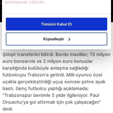
tanımlayarak çalışırlar.
Bu çerezlere izin vermeniz halinde sizlere özel
kişiselleştirilmiş reklamlar sunabilir, sayfalarımızda sizlere
Tümünü Kabul Et
daha iyi reklam deneyimi yaşatabiliriz. Bunu yaparken
amacımızın size daha iyi bir reklam deneyimi sunmak
Aral Şimşir Trabzonspor'da!
olduğunu ve sizlere en iyi içerikleri sunabilmek adına
Kişiselleştir
elimizden gelen çabayı gösterdiğimizi ve bu noktada,
Transfer çalışmalarını sürdüren Trabzonspor, Aral
reklamların maliyetlerimizi karşılamak noktasında tek gelir
Şimşir transferini bitirdi. Bordo mavililer, 13 milyon
kalemimiz olduğunu sizlere hatırlatmak isteriz.
euro bonservis ve 2 milyon euro bonuslar
karşılığında kulübüyle anlaşma sağladığı
Her halükârda, kullanıcılar, bu çerezlere izin vermedikleri
futbolcuyu Trabzon'a getirdi. Milli oyuncu özel
takdirde, kullanıcılara hedefli reklamlar
gösterilmeyecektir."
uçakla gerçekleştirdiği uçuş sonrası şehre ayak
bastı. Genç futbolcu yaptığı açıklamada;
Sizlere daha iyi bir hizmet sunabilmek için İnternet
"Trabzonspor benimle 5 yıldır ilgileniyor. Paul
Sitemizde kendimize ve üçüncü kişilere ait çerezler
Onuachu'ya gol attırmak için çok çalışacağım"
kullanılmaktadır. Bu çerezler vasıtasıyla çeşitli kişisel
dedi.
verileriniz işlenmekte olup gerekli olan çerezler bilgi