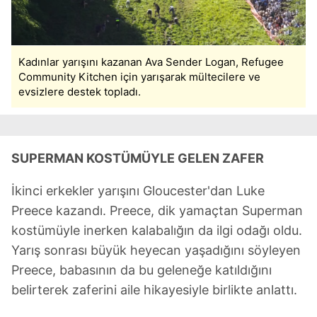
Sitemizde kendimize ve üçüncü kişilere ait çerezler
kullanılmaktadır. Bu çerezler vasıtasıyla çeşitli kişisel
verileriniz işlenmekte olup gerekli olan çerezler bilgi
Kadınlar yarışını kazanan Ava Sender Logan, Refugee
toplumu hizmetlerinin sunulması amacıyla
Community Kitchen için yarışarak mültecilere ve
kullanılmaktadır. Diğer çerezler, sitemizin daha işlevsel
evsizlere destek topladı.
kılınması ve kişiselleştirilmesi ve sizlere yönelik
reklam/pazarlama faaliyetlerinin yapılması, amaçlarıyla
sınırlı olarak açık rızanız dahilinde kullanılacaktır.
SUPERMAN KOSTÜMÜYLE GELEN ZAFER
Çerezlere ilişkin tercihlerinizi aşağıda yer alan panel
vasıtasıyla belirleyebilirsiniz. Çerezlere ilişkin detaylı bilgi
İkinci erkekler yarışını Gloucester'dan Luke
için Ayarlar butonuna tıklayabilir,
Çerez Bilgilendirme
Preece kazandı. Preece, dik yamaçtan Superman
Metnimizi
ziyaret edebilirsiniz.
kostümüyle inerken kalabalığın da ilgi odağı oldu.
6698 sayılı Kişisel Verilerin Korunması Kanunu uyarınca
Yarış sonrası büyük heyecan yaşadığını söyleyen
hazırlanmış Aydınlatma Metnimizi okumak ve sitemizde
Preece, babasının da bu geleneğe katıldığını
ilgili mevzuata uygun olarak kullanılan çerezlerle ilgili bilgi
belirterek zaferini aile hikayesiyle birlikte anlattı.
almak için lütfen
tıklayınız
.