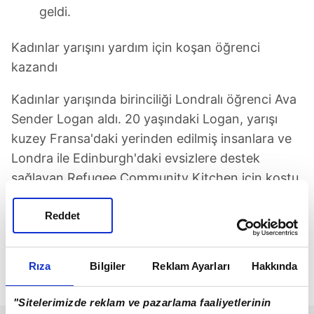
geldi.
Kadınlar yarışını yardım için koşan öğrenci
kazandı
Kadınlar yarışında birinciliği Londralı öğrenci Ava
Sender Logan aldı. 20 yaşındaki Logan, yarışı
kuzey Fransa'daki yerinden edilmiş insanlara ve
Londra ile Edinburgh'daki evsizlere destek
sağlayan Refugee Community Kitchen için koştu.
İlk kez yarışa katıldığını söyleyen Logan, inişin
Reddet
beklediğinden uzun hissettirdiğini ve başını
çarptığını belirtti. Buna rağmen iyi olduğunu ifade
Rıza
Bilgiler
Reklam Ayarları
Hakkında
eden genç öğrenci, yarışı tamamlamanın kendisi
için yeterli olduğunu söyledi.
"Sitelerimizde reklam ve pazarlama faaliyetlerinin