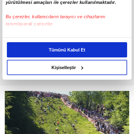
yürütülmesi amaçları ile çerezler kullanılmaktadır.
Bu çerezler, kullanıcıların tarayıcı ve cihazlarını
tanımlayarak çalışırlar.
Bu çerezlere izin vermeniz halinde sizlere özel
kişiselleştirilmiş reklamlar sunabilir, sayfalarımızda sizlere
Tümünü Kabul Et
daha iyi reklam deneyimi yaşatabiliriz. Bunu yaparken
amacımızın size daha iyi bir reklam deneyimi sunmak
olduğunu ve sizlere en iyi içerikleri sunabilmek adına
Kişiselleştir
elimizden gelen çabayı gösterdiğimizi ve bu noktada,
reklamların maliyetlerimizi karşılamak noktasında tek gelir
kalemimiz olduğunu sizlere hatırlatmak isteriz.
Her halükârda, kullanıcılar, bu çerezlere izin vermedikleri
takdirde, kullanıcılara hedefli reklamlar
gösterilmeyecektir."
Sizlere daha iyi bir hizmet sunabilmek için İnternet