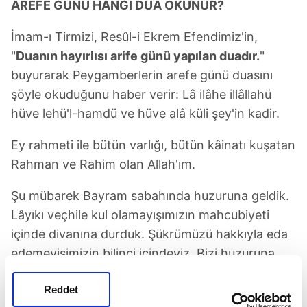
AREFE GÜNÜ HANGİ DUA OKUNUR?
İmam-ı Tirmizi, Resûl-i Ekrem Efendimiz'in,
"
Duanın hayırlısı arife günü yapılan duadır.
"
buyurarak Peygamberlerin arefe günü duasını
şöyle okuduğunu haber verir: Lâ ilâhe illâllahü
hüve lehü'l-hamdü ve hüve alâ küli şey'in kadir.
Ey rahmeti ile bütün varlığı, bütün kâinatı kuşatan
Rahman ve Rahim olan Allah'ım.
Şu mübarek Bayram sabahında huzuruna geldik.
Lâyıkı veçhile kul olamayışımızın mahcubiyeti
içinde divanına durduk. Şükrümüzü hakkıyla eda
edemeyişimizin bilinci içindeyiz. Bizi huzuruna
kabul buyur, dua ve niyazlarımızı kabul eyle
Reddet
Allah'ım!