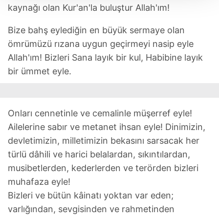
Her halükârda, kullanıcılar, bu çerezlere izin vermedikleri
kaynağı olan Kur'an'la buluştur Allah'ım!
takdirde, kullanıcılara hedefli reklamlar
gösterilmeyecektir."
Bize bahş eylediğin en büyük sermaye olan
ömrümüzü rızana uygun geçirmeyi nasip eyle
Sizlere daha iyi bir hizmet sunabilmek için İnternet
Allah'ım! Bizleri Sana layık bir kul, Habibine layık
Sitemizde kendimize ve üçüncü kişilere ait çerezler
bir ümmet eyle.
kullanılmaktadır. Bu çerezler vasıtasıyla çeşitli kişisel
verileriniz işlenmekte olup gerekli olan çerezler bilgi
toplumu hizmetlerinin sunulması amacıyla
kullanılmaktadır. Diğer çerezler, sitemizin daha işlevsel
Onları cennetinle ve cemalinle müşerref eyle!
kılınması ve kişiselleştirilmesi ve sizlere yönelik
Ailelerine sabır ve metanet ihsan eyle! Dinimizin,
reklam/pazarlama faaliyetlerinin yapılması, amaçlarıyla
devletimizin, milletimizin bekasını sarsacak her
sınırlı olarak açık rızanız dahilinde kullanılacaktır.
türlü dâhili ve harici belalardan, sıkıntılardan,
musibetlerden, kederlerden ve terörden bizleri
Çerezlere ilişkin tercihlerinizi aşağıda yer alan panel
muhafaza eyle!
vasıtasıyla belirleyebilirsiniz. Çerezlere ilişkin detaylı bilgi
için Ayarlar butonuna tıklayabilir,
Çerez Bilgilendirme
Bizleri ve bütün kâinatı yoktan var eden;
Metnimizi
ziyaret edebilirsiniz.
varlığından, sevgisinden ve rahmetinden