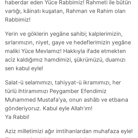
haberdar eden Yüce Rabbimiz! Rahmeti ile bütün
6698 sayılı Kişisel Verilerin Korunması Kanunu uyarınca
varlığı, kâinatı kuşatan, Rahman ve Rahim olan
hazırlanmış Aydınlatma Metnimizi okumak ve sitemizde
Rabbimiz!
ilgili mevzuata uygun olarak kullanılan çerezlerle ilgili bilgi
almak için lütfen
tıklayınız
.
Yerin ve göklerin yegâne sahibi; kalplerimizin,
sırlarımızın, niyet, gaye ve hedeflerimizin yegâne
maliki Yüce Mevlamız! Hakkıyla ifade etmekten
aciz kaldığımız hamdimizi, şükrümüzü, duamızı
sen kabul eyle!
Salat-ü selamımızı, tahiyyat-ü ikramımızı, her
türlü ihtiramımızı Peygamber Efendimiz
Muhammed Mustafa'ya, onun ashâb ve etbaına
gönderiyoruz. Kabul eyle Allah'ım!
Ya Rabbi!
Aziz milletimizi ağır imtihanlardan muhafaza eyle!