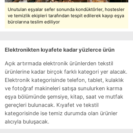
kullanılmaktadır. Bu çerezler vasıtasıyla çeşitli kişisel
Unutulan eşyalar sefer sonunda kondüktörler, hostesler
verileriniz işlenmekte olup gerekli olan çerezler bilgi
ve temizlik ekipleri tarafından tespit edilerek kayıp eşya
toplumu hizmetlerinin sunulması amacıyla
bürolarına teslim ediliyor
kullanılmaktadır. Diğer çerezler, sitemizin daha işlevsel
kılınması ve kişiselleştirilmesi ve sizlere yönelik
reklam/pazarlama faaliyetlerinin yapılması, amaçlarıyla
Elektronikten kıyafete kadar yüzlerce ürün
sınırlı olarak açık rızanız dahilinde kullanılacaktır.
Açık artırmada elektronik ürünlerden tekstil
Çerezlere ilişkin tercihlerinizi aşağıda yer alan panel
vasıtasıyla belirleyebilirsiniz. Çerezlere ilişkin detaylı bilgi
ürünlerine kadar birçok farklı kategori yer alacak.
için Ayarlar butonuna tıklayabilir,
Çerez Bilgilendirme
Elektronik kategorisinde telefon, tablet, kulaklık
Metnimizi
ziyaret edebilirsiniz.
ve fotoğraf makineleri satışa sunulurken karma
eşya bölümünde şemsiye, kitap, saat ve mutfak
6698 sayılı Kişisel Verilerin Korunması Kanunu uyarınca
gereçleri bulunacak. Kıyafet ve tekstil
hazırlanmış Aydınlatma Metnimizi okumak ve sitemizde
kategorisinde ise temiz durumda olan ürünler
ilgili mevzuata uygun olarak kullanılan çerezlerle ilgili bilgi
almak için lütfen
tıklayınız
.
alıcıyla buluşacak.