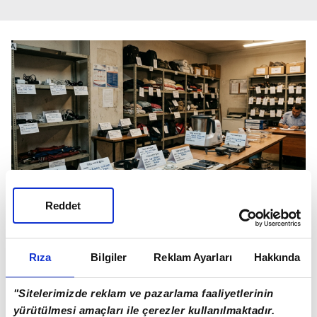
Reddet
Sahipleri tarafından bir yıl içinde alınmayan kayıp
eşyalar 20-21-22 Mayıs tarihlerinde eski Ankara Garı
Rıza
Bilgiler
Reklam Ayarları
Hakkında
Bekleme Salonu'nda açık artırmayla satılacak
"Sitelerimizde reklam ve pazarlama faaliyetlerinin
Sahipsiz eşyalar açık artırmayla satılacak
yürütülmesi amaçları ile çerezler kullanılmaktadır.