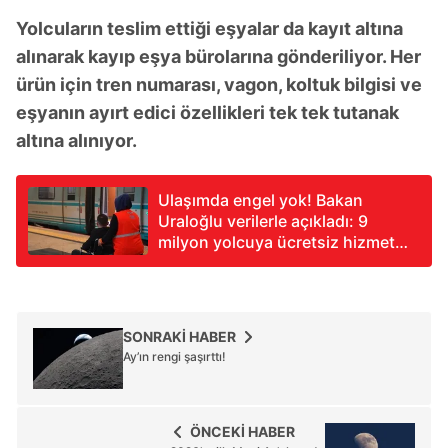
Yolcuların teslim ettiği eşyalar da kayıt altına
alınarak kayıp eşya bürolarına gönderiliyor. Her
ürün için tren numarası, vagon, koltuk bilgisi ve
eşyanın ayırt edici özellikleri tek tek tutanak
altına alınıyor.
Ulaşımda engel yok! Bakan
Uraloğlu verilerle açıkladı: 9
milyon yolcuya ücretsiz hizmet
verdik
SONRAKİ HABER
Ay’ın rengi şaşırttı!
ÖNCEKİ HABER