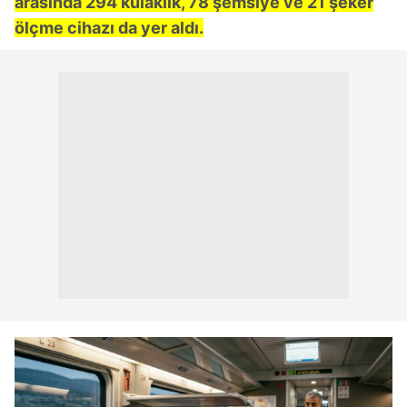
arasında 294 kulaklık, 78 şemsiye ve 21 şeker
ölçme cihazı da yer aldı.